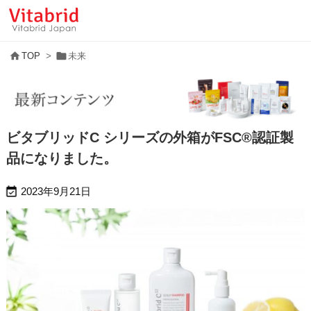


TOP
>
未来
ビタブリッドC シリーズの外箱がFSC®認証製
品になりました。

2023年9月21日