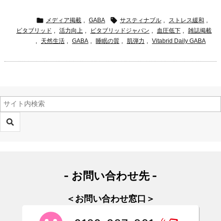


メディア掲載
,
GABA
サスティナブル
,
ストレス緩和
,
ビタブリッド
,
活力向上
,
ビタブリッドジャパン
,
血圧低下
,
雑誌掲載
,
天然生活
,
GABA
,
睡眠の質
,
肌弾力
,
Vitabrid Daily GABA
- お問い合わせ先 -
＜お問い合わせ窓口＞