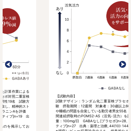
Previous
Next
【試験内容】
試験デザイン：ランダム化二重盲検プラセボ対照並行群間試
験 摂取期間：12週間 対象者：30歳以上60歳未満の疲労感
や睡眠の問題を自覚している勤労者男女55名 試験方法：12週
間連続摂取時のPOMS2-AS（活気-活力）を評価 GABA摂取
量：100mg/日 GABAなし[プラセボ]n=28、GABAあり[アク
ティブ]n=27 出典：薬理と治療, 44(10): 1445-1454(2016)
※研究レビュー採用論文のうち、代表的なものを掲示してお