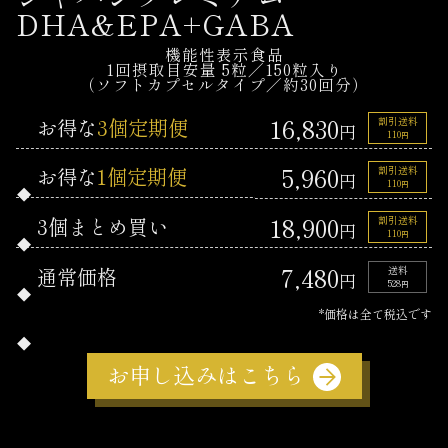
DHA&EPA+GABA
機能性表示食品
1回摂取目安量 5粒／150粒入り
（ソフトカプセルタイプ／約30回分）
16,830
お得な
3個定期便
割引送料
円
110
円
5,960
お得な
1個定期便
割引送料
円
110
円
18,900
3個まとめ買い
割引送料
円
110
円
7,480
通常価格
送料
円
528
円
*価格は全て税込です
お申し込みはこちら