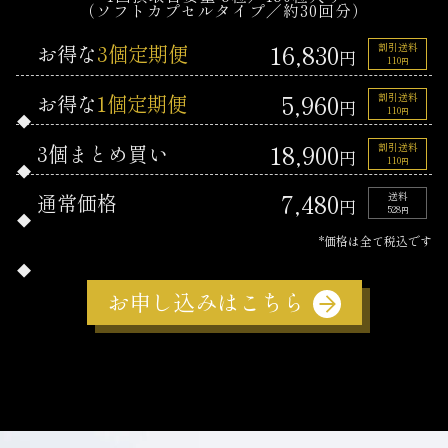
（ソフトカプセルタイプ／約30回分）
16,830
お得な
3個定期便
割引送料
円
110
円
5,960
お得な
1個定期便
割引送料
円
110
円
18,900
3個まとめ買い
割引送料
円
110
円
7,480
通常価格
送料
円
528
円
*価格は全て税込です
お申し込みはこちら