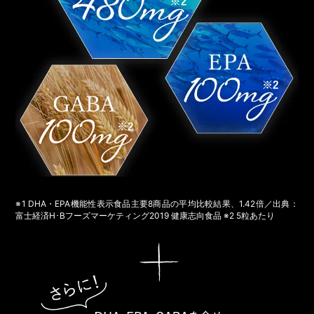
※1 DHA・EPA機能性表示食品主要8商品の平均比較結果、1.42倍／出典：
富士経済H･Bフーズマーケティング2019 健康志向食品 ※2 5粒あたり