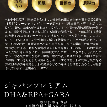
※血中中性脂肪、睡眠等を含む8つの機能性の組み合わせが日本初 (2025年
11月TPCマーケティングリサーチ調べ) ＊【届出表示内容】本品には
DHA、EPA、GABAが含まれます。DHAには、中高年の認知機能の一部で
ある、日常生活における数に関する情報の記憶と数・ことばに関する情報
の判断や読み書きをサポートする機能があることが報告されています。
DHA・EPAには血中の中性脂肪を減らす機能があることが報告されていま
す。GABAには、血圧が高めの方の血圧を低下させる機能、仕事や家事、
勉強などによる一時的な疲労感やストレスを和らげる機能、一時的に落ち
込んだ気分を前向きにする（積極的な気分にする、生き生きとした気分に
する、やる気にするなどの）機能、睡眠の質（眠りの深さ）の向上に役立
つ機能、すっきりとした目覚めをサポートする機能、肌の乾燥が気になる
方の肌の弾力を維持し、肌の健康を守るのを助ける機能があることが報告
されています。届出番号：H1258
ジャパンプレミアム
DHA&EPA+GABA
機能性表示食品
1回摂取目安量 5粒／150粒入り