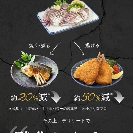
※出典 ： 「本物だァ！！魚パワーの超薬効」 ㈲小さな森プロ
その上、デリケートで