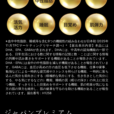
※血中中性脂肪、睡眠等を含む8つの機能性の組み合わせが日本初 (2025年
11月TPCマーケティングリサーチ調べ) ＊【届出表示内容】本品には
DHA、EPA、GABAが含まれます。DHAには、中高年の認知機能の一部で
ある、日常生活における数に関する情報の記憶と数・ことばに関する情報
の判断や読み書きをサポートする機能があることが報告されています。
DHA・EPAには血中の中性脂肪を減らす機能があることが報告されていま
す。GABAには、血圧が高めの方の血圧を低下させる機能、仕事や家事、
勉強などによる一時的な疲労感やストレスを和らげる機能、一時的に落ち
込んだ気分を前向きにする（積極的な気分にする、生き生きとした気分に
する、やる気にするなどの）機能、睡眠の質（眠りの深さ）の向上に役立
つ機能、すっきりとした目覚めをサポートする機能、肌の乾燥が気になる
方の肌の弾力を維持し、肌の健康を守るのを助ける機能があることが報告
されています。届出番号：H1258
ジャパンプレミアム