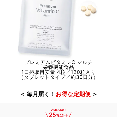
プレミアムビタミンC マルチ
栄養機能食品
1日摂取目安量 4粒／120粒入り
（タブレットタイプ／約30日分）
＜ 毎月届く！
お得な定期便
＞