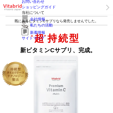
お問い合わせ
ショッピングガイド
当社について
会社情報
既にあるビタミンCサプリなら発売しませんでした。
私たちの活動
新着情報
超
持続型
“
”
サイトマップ
新ビタミンCサプリ、完成
。