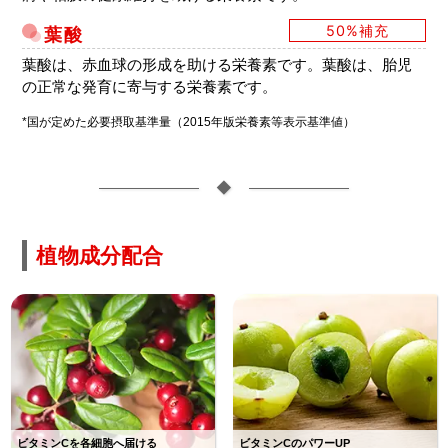
50%補充
葉酸
葉酸は、赤血球の形成を助ける栄養素です。葉酸は、胎児
の正常な発育に寄与する栄養素です。
*国が定めた必要摂取基準量（2015年版栄養素等表示基準値）
◆
植物成分配合
ビタミンCを各細胞へ届ける
ビタミンCのパワーUP