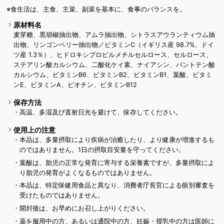
※食生活は、主食、主菜、副菜を基本に、食事のバランスを。
原材料名
麦芽糖、黒胡椒抽出物、アムラ抽出物、シトラスアウランティウム抽
出物、リンゴンベリー抽出物／ビタミンC（イギリス産 98.7%、ドイ
ツ産 1.3％）、ヒドロキシプロピルメチルセルロース、セルロース、
ステアリン酸カルシウム、二酸化ケイ素、ナイアシン、パントテン酸
カルシウム、ビタミンB
6
、ビタミンB
2
、ビタミンB
1
、葉酸、ビタミ
ンE、ビタミンA、ビオチン、ビタミンB
12
保存方法
・高温、多湿及び直射日光を避けて、保存してください。
使用上の注意
・本品は、多量摂取により疾病が治癒したり、より健康が増進するも
のではありません。1日の摂取目安量を守ってください。
・葉酸は、胎児の正常な発育に寄与する栄養素ですが、多量摂取によ
り胎児の発育がよくなるものではありません。
・本品は、特定保健用食品と異なり、消費者庁長官による個別審査を
受けたものではありません。
・開封後は、お早めにお召し上がりください。
・薬を服用中の方、あるいは通院中の方、妊娠・授乳中の方は医師に