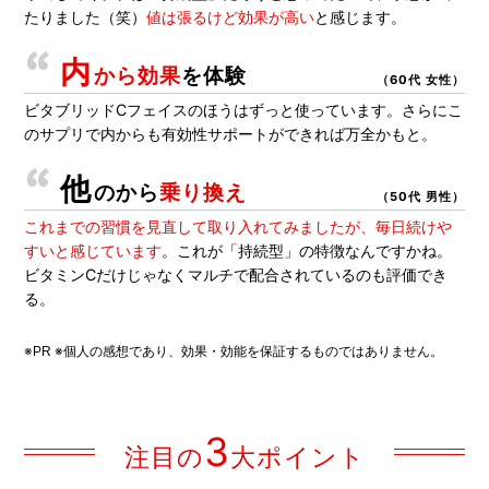
たりました（笑）
値は張るけど効果が高い
と感じます。
内
から効果
を体験
（60代 女性）
ビタブリッドCフェイスのほうはずっと使っています。さらにこ
のサプリで内からも有効性サポートができれば万全かもと。
他
のから
乗り換え
（50代 男性）
これまでの習慣を見直して取り入れてみましたが、毎日続けや
すいと感じています
。これが「持続型」の特徴なんですかね。
ビタミンCだけじゃなくマルチで配合されているのも評価でき
る。
※PR ※個人の感想であり、効果・効能を保証するものではありません。
3
注目の
大ポイント