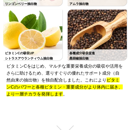
リンゴンベリー抽出物
アムラ抽出物
ビタミンCの吸収UP
各種成分吸収促進
シトラスアウランティウム抽出物
黒胡椒抽出物
ビタミンCをはじめ、マルチな重要栄養成分の吸収や活用を
さらに助けるため、選りすぐりの優れたサポート成分（自
然由来の抽出物）を独自配合しました。これにより
ビタミ
ンCのパワーと各種ビタミン・重要成分がより体内に届き、
より一層チカラを発揮します
。