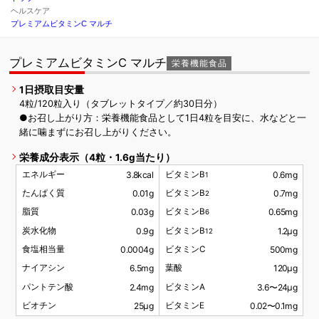
ヘルスケア
プレミアムビタミンC マルチ
プレミアムビタミンC マルチ
栄養機能食品
1日摂取目安量
4粒/120粒入り（タブレットタイプ／約30日分）
●お召し上がり方：栄養機能食品として1日4粒を目安に、水などと一
緒に噛まずにお召し上がりください。
栄養成分表示（4粒・1.6g当たり）
エネルギー
3.8kcal
ビタミンB
0.6mg
1
たんぱく質
0.01g
ビタミンB
0.7mg
2
脂質
0.03g
ビタミンB
0.65mg
6
炭水化物
0.9g
ビタミンB
1.2μg
12
食塩相当量
0.0004g
ビタミンC
500mg
ナイアシン
6.5mg
葉酸
120μg
パントテン酸
2.4mg
ビタミンA
3.6〜24μg
ビオチン
25µg
ビタミンE
0.02〜0.1mg