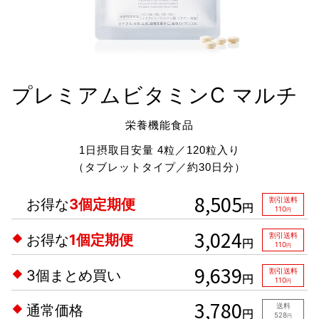
プレミアムビタミンC マルチ
栄養機能食品
1日摂取目安量 4粒／120粒入り
（タブレットタイプ／約30日分）
8,505
お得な
3個定期便
割引送料
円
110
円
3,024
お得な
1個定期便
割引送料
円
110
円
9,639
3個まとめ買い
割引送料
円
110
円
3,780
通常価格
送料
円
528
円