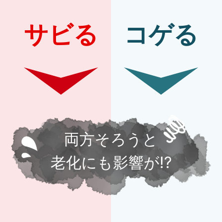
サビる
コゲる
両方そろうと
老化にも影響が!?