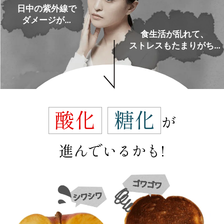
日中の紫外線で
ダメージが…
食生活が乱れて、
ストレスもたまりがち…
酸化
糖化
が
進んでいるかも!