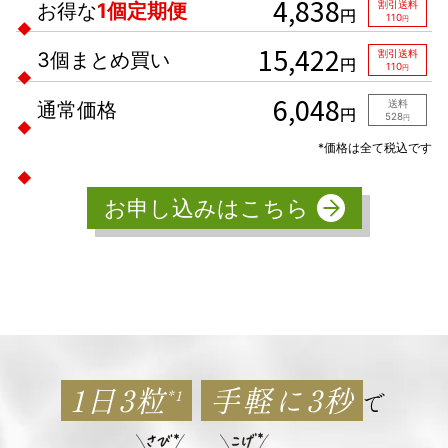
4,838
お得な
1個定期便
割引送料
円
110
円
15,422
3個まとめ買い
割引送料
円
110
円
6,048
通常価格
送料
円
528
円
*価格は全て税込です
お申し込みはこちら
1日3粒
手軽に3秒
*1
で