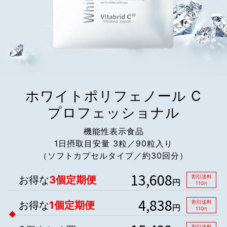
ホワイトポリフェノール C
プロフェッショナル
機能性表示食品
1日摂取目安量 3粒／90粒入り
（ソフトカプセルタイプ／約30回分）
13,608
お得な
3個定期便
割引送料
円
110
円
4,838
お得な
1個定期便
割引送料
円
110
円
割引送料