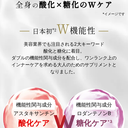
全身
酸化
×
糖化
のWケア
の
*イメージです
W
機能性
日本初
*2
美容業界でも注目される2大キーワード
酸化と糖化に着目。
ダブルの機能性関与成分を配合し、ワンランク上の
インナーケアを求める大人のためのサプリメントと
なりました。
機能性関与成分
機能性関与成分
アスタキサンチン
ロダンテノンB
酸化ケア
糖化ケア
*3