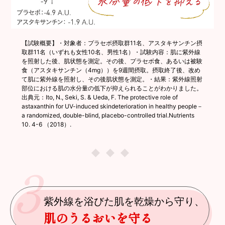
【試験概要】・対象者：プラセボ摂取群11名、アスタキサンチン摂
取群11名（いずれも女性10名、男性1名）・試験内容：肌に紫外線
を照射した後、肌状態を測定。その後、プラセボ食、あるいは被験
食（アスタキサンチン（4mg））を9週間摂取。摂取終了後、改め
て肌に紫外線を照射し、その後肌状態を測定。・結果：紫外線照射
部位における肌の水分量の低下が抑えられることがわかりました。
出典元：Ito, N., Seki, S. & Ueda, F. The protective role of
astaxanthin for UV-induced skindeterioration in healthy people－
a randomized, double-blind, placebo-controlled trial.Nutrients
10. 4-6 （2018）.
3
紫外線を浴びた肌を乾燥から守り、
肌のうるおいを守る