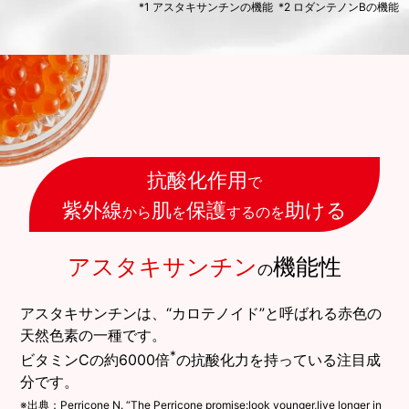
*1 アスタキサンチンの機能 *2 ロダンテノンBの機能
抗酸化作用
で
紫外線
肌
保護
助ける
から
を
するのを
アスタキサンチン
機能性
の
アスタキサンチンは、“カロテノイド”と呼ばれる赤色の
天然色素の一種です。
*
ビタミンCの約6000倍
の抗酸化力を持っている注目成
分です。
※出典：Perricone N. “The Perricone promise:look younger,live longer in