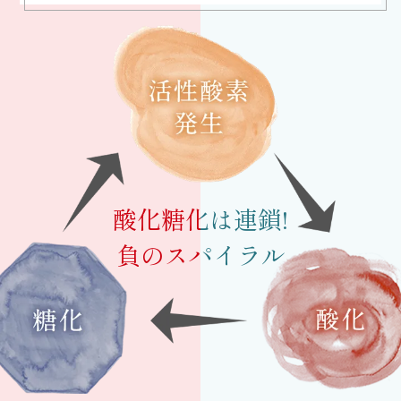
酸化糖化は連鎖!
負のスパイラル