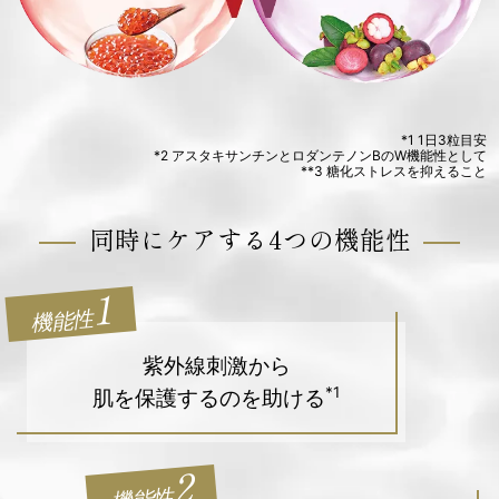
*1 1日3粒目安
*2 アスタキサンチンとロダンテノンBのW機能性として
**3 糖化ストレスを抑えること
同時にケアする4つの機能性
1
機能性
紫外線刺激から
*1
肌を保護するのを助ける
2
機能性