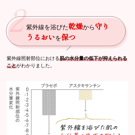
2
乾燥
守り
紫外線を浴びた
から
うるおい
保つ
を
紫外線照射部位における
肌の水分量の低下が抑えられる
こと
がわかりました。