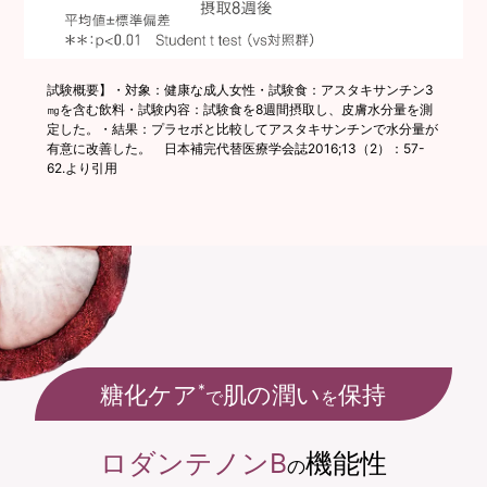
試験概要】・対象：健康な成人女性・試験食：アスタキサンチン3
㎎を含む飲料・試験内容：試験食を8週間摂取し、皮膚水分量を測
定した。・結果：プラセボと比較してアスタキサンチンで水分量が
有意に改善した。 日本補完代替医療学会誌2016;13（2）：57-
62.より引用
糖化ケア
肌の潤い
保持
*
で
を
ロダンテノンB
機能性
の