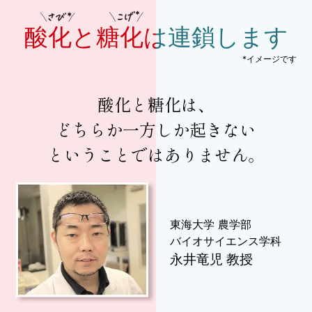
酸化
と
糖化
は連鎖します
*イメージです
酸化と糖化は、
どちらか一方しか起きない
ということではありません。
東海大学 農学部
バイオサイエンス学科
永井竜児 教授