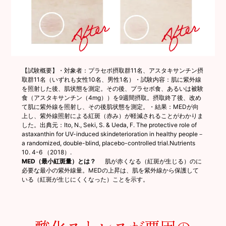
【試験概要】・対象者：プラセボ摂取群11名、アスタキサンチン摂
取群11名（いずれも女性10名、男性1名）・試験内容：肌に紫外線
を照射した後、肌状態を測定。その後、プラセボ食、あるいは被験
食（アスタキサンチン（4mg））を9週間摂取。摂取終了後、改め
て肌に紫外線を照射し、その後肌状態を測定。・結果：MEDが向
上し、紫外線照射による紅斑（赤み）が軽減されることがわかりま
した。出典元：Ito, N., Seki, S. & Ueda, F. The protective role of
astaxanthin for UV-induced skindeterioration in healthy people－
a randomized, double-blind, placebo-controlled trial.Nutrients
10. 4-6 （2018）.
MED（最小紅斑量）とは？
肌が赤くなる（紅斑が生じる）のに
必要な最小の紫外線量。MEDの上昇は、肌を紫外線から保護して
いる（紅斑が生じにくくなった）ことを示す。