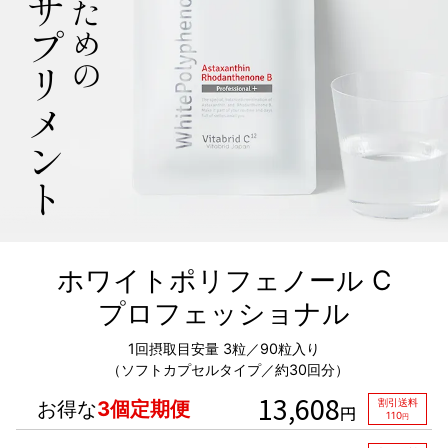
輝きサプリメント
ホワイトポリフェノール C
プロフェッショナル
1回摂取目安量 3粒／90粒入り
（ソフトカプセルタイプ／約30回分
）
13,608
お得な
3個定期便
割引送料
円
110
円