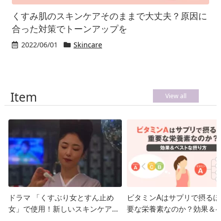
くすみ肌のスキンケアそのままで大丈夫？原因に
合った対策でトーンアップを
2022/06/01
Skincare
Item
View all
ドラマ 「くすぶり女とすん止め
ビタミンAはサプリで摂るほ
女」で使用！新しいスキンケアは
要な栄養素なのか？効果＆
ビタミンC？
な摂り方