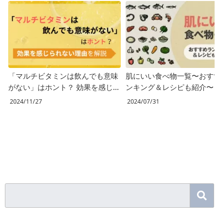
「マルチビタミンは飲んでも意味
肌にいい食べ物一覧〜おす
がない」はホント？ 効果を感じ
ンキング＆レシピも紹介〜
られない理由を解説
2024/11/27
2024/07/31