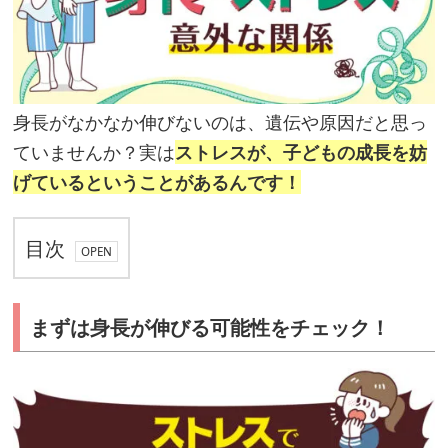
身⻑がなかなか伸びないのは、遺伝や原因だと思っ
ていませんか？実は
ストレスが、子
どもの成⻑を妨
げているということがあるんです！
目次
ま
まずは身⻑が伸びる可能性をチェック！
ず
は
身
⻑