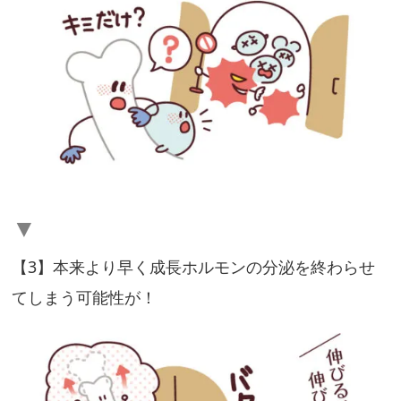
は？
今
日
か
ら
で
き
▼
る！
成
【3】本来より早く成⻑ホルモンの分泌を終わらせ
⻑
てしまう可能性が！
ホ
ル
モ
ン