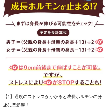
が
伸
び
る
可
能
性
を
チ
ェ
ッ
ク！
+
【1】過度のストレスがかかると成⻑ホルモンの分
α
泌に悪影響！