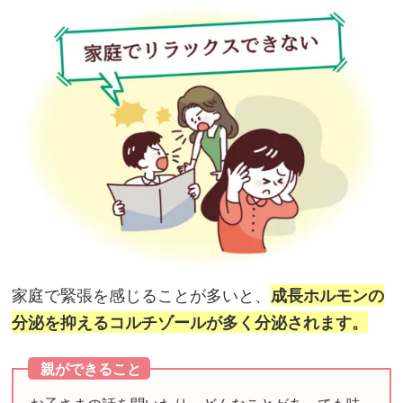
養
チ
ャ
ー
ジ！
家庭で緊張を感じることが多いと、
成⻑ホルモンの
分泌を抑えるコルチゾールが多く分泌されます。
親ができること