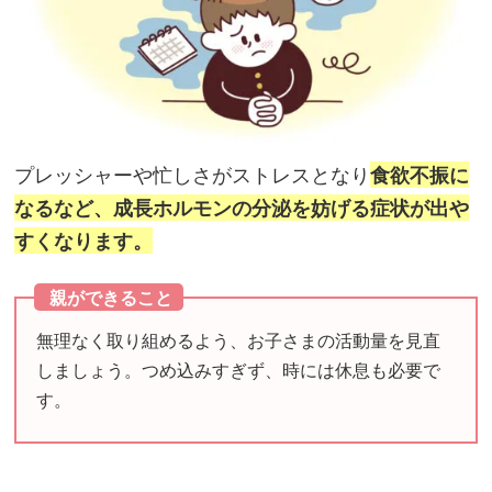
お
す
す
め
レ
シ
プレッシャーや忙しさがストレスとなり
食欲不振に
ピ
なるなど、成⻑ホルモンの分泌を妨げる症状が出や
すくなります。
レ
親ができること
ベ
ル
無理なく取り組めるよう、お子さまの活動量を見直
ア
しましょう。つめ込みすぎず、時には休息も必要で
ッ
す。
プ
で
栄