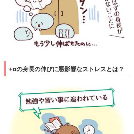
を
促
す
コ
ツ
ス
ト
+αの身⻑の伸びに悪影響なストレスとは？
レ
ス
を
オ
フ
す
る