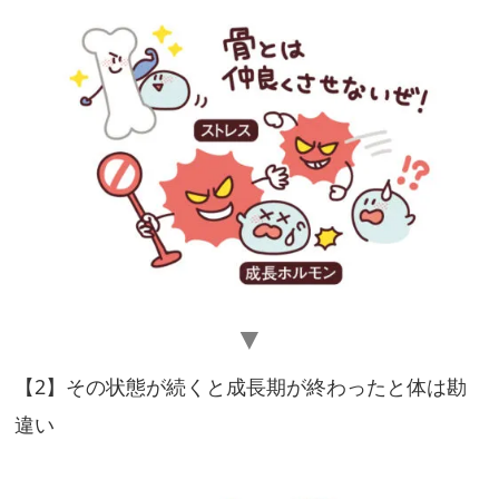
の
身
⻑
の
伸
び
に
悪
影
響
な
▼
ス
【2】その状態が続くと成⻑期が終わったと体は勘
ト
違い
レ
ス
と