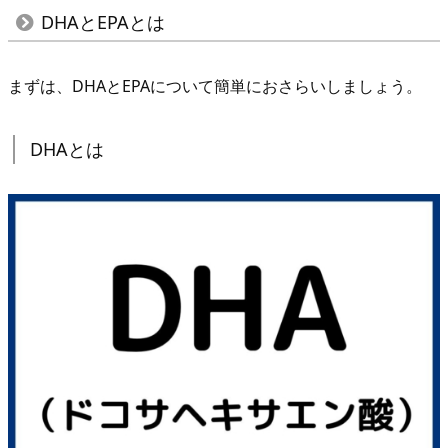
D
DHAとEPAとは
H
A
まずは、DHAとEPAについて簡単におさらいしましょう。
と
E
DHAとは
P
A
と
は
1.
1.
D
H
A
と
は