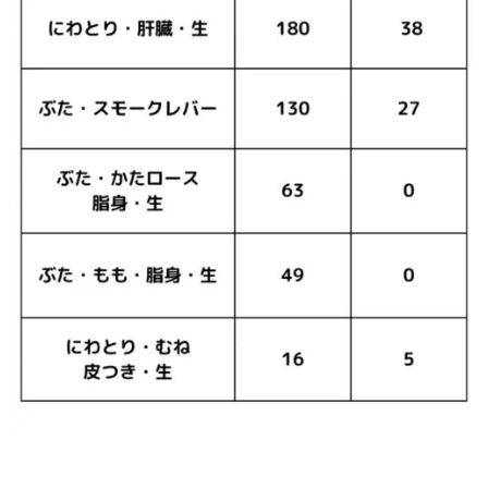
3.
亜
麻
仁
油
の
枝
豆
お
に
ぎ
り
6.
D
H
A・