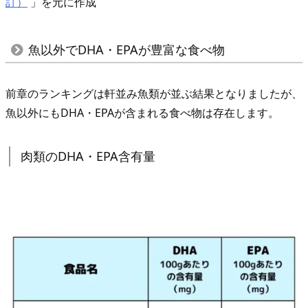
訂）
」を元に作成
ル
パ
ッ
魚以外でDHA・EPAが豊富な食べ物
チ
ョ
前章のランキングは軒並み魚類が並ぶ結果となりましたが、
5.
魚以外にもDHA・EPAが含まれる食べ物は存在します。
2.
鮭
肉類のDHA・EPA含有量
の
味
噌
マ
ヨ
焼
き
5.