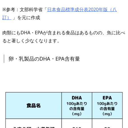
E
※参考：文部科学省「
日本食品標準成分表2020年版（八
P
訂）
」を元に作成
A
を
肉類にもDHA・EPAが含まれる食品はあるものの、魚に比べ
効
ると著しく少なくなります。
率
的
卵・乳製品のDHA・EPA含有量
に
摂
取
で
き
る
サ
プ
リ