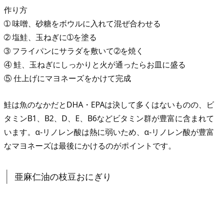
作り方
➀ 味噌、砂糖をボウルに入れて混ぜ合わせる
➁ 塩鮭、玉ねぎに➀を塗る
➂ フライパンにサラダを敷いて➁を焼く
④ 鮭、玉ねぎにしっかりと火が通ったらお皿に盛る
⑤ 仕上げにマヨネーズをかけて完成
鮭は魚のなかだとDHA・EPAは決して多くはないものの、ビ
タミンB1、B2、D、E、B6などビタミン群が豊富に含まれて
います。α-リノレン酸は熱に弱いため、α-リノレン酸が豊富
なマヨネーズは最後にかけるのがポイントです。
亜麻仁油の枝豆おにぎり