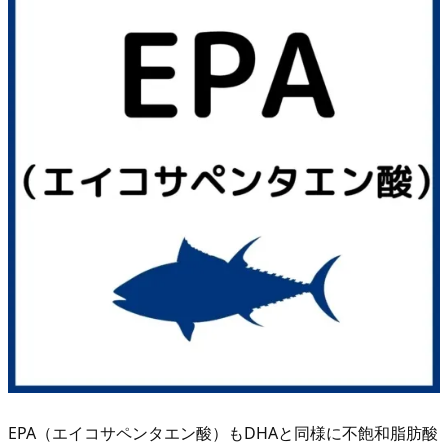
違
い
3.
D
H
A・
E
P
A
が
豊
富
な
食
べ
物
EPA（エイコサペンタエン酸）もDHAと同様に不飽和脂肪酸