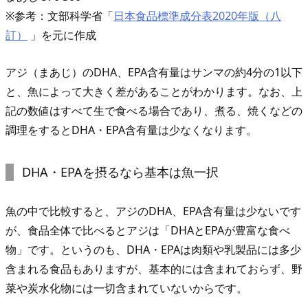
い
※参考：文部科学省「
日本食品標準成分表2020年版（八
な
訂）
」を元に作成
ら
α
アジ（まあじ）のDHA、EPA含有量はサンマの約4分の1以下
-
と、魚によって大きく差があることがわかります。なお、上
リ
記の数値はすべて生で食べる場合であり、煮る、焼くなどの
ノ
調理をするとDHA・EPA含有量は少なくなります。
レ
ン
DHA・EPAを摂るなら基本は魚一択
酸
を
魚の中で比較すると、アジのDHA、EPA含有量は少ないです
摂
が、食品全体で比べるとアジは「DHAとEPAが豊富な食べ
取
物」です。というのも、DHA・EPAは肉類や乳製品には多少
し
含まれる食品もありますが、基本的には含まれておらず、野
よ
菜や炭水化物には一切含まれていないからです。
う