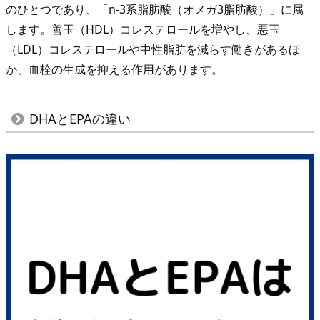
ラ
のひとつであり、「n-3系脂肪酸（オメガ3脂肪酸）」に属
ン
します。善玉（HDL）コレステロールを増やし、悪玉
キ
（LDL）コレステロールや中性脂肪を減らす働きがあるほ
ン
か、血栓の生成を抑える作用があります。
グ
3.
DHAとEPAの違い
1.
D
H
A
が
豊
富
な
食
べ