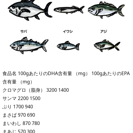
3.
D
H
A・
E
P
A
を
摂
食品名 100gあたりのDHA含有量 （mg） 100gあたりのEPA
取
含有量 （mg）
す
クロマグロ（脂身） 3200 1400
る
サンマ 2200 1500
の
ぶり 1700 940
が
まさば 970 690
難
まいわし 870 780
し
まあじ 570 300