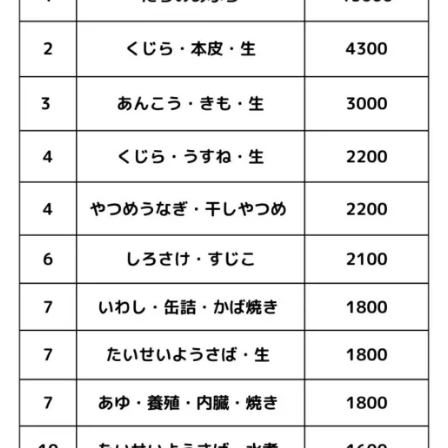
物
4.
1.
肉
類
の
D
H
A・
E
P
A
含
有
量
4.