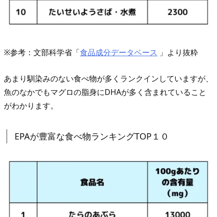
魚
以
外
で
※参考：文部科学省「
食品成分データベース
」より抜粋
D
H
あまり馴染みのない食べ物が多くランクインしていますが、
A・
魚のなかでもマグロの脂身にDHAが多く含まれていること
E
がわかります。
P
A
EPAが豊富な食べ物ランキングTOP１０
が
豊
富
な
食
べ