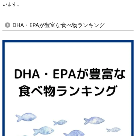
が
います。
豊
富
DHA・EPAが豊富な食べ物ランキング
な
食
べ
物
ラ
ン
キ
ン
グ
T
O
P
１