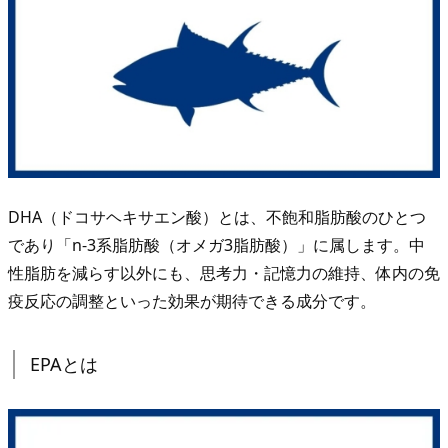
1.
2.
E
P
A
と
は
2.
DHA（ドコサヘキサエン酸）とは、不飽和脂肪酸のひとつ
D
であり「n-3系脂肪酸（オメガ3脂肪酸）」に属します。中
H
性脂肪を減らす以外にも、思考力・記憶力の維持、体内の免
A
疫反応の調整といった効果が期待できる成分です。
と
E
EPAとは
P
A
の