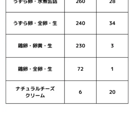
メ
ン
ト
6.
1.
ジ
ャ
パ
ン
プ
レ
ミ
ア
ム
D
H