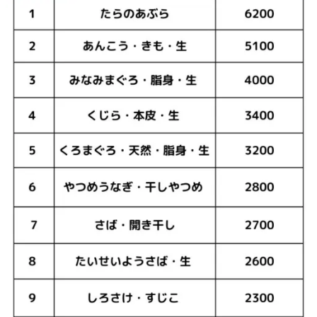
量
3.
4.
D
H
A・
E
P
A
が
豊
富
な
缶
詰
4.