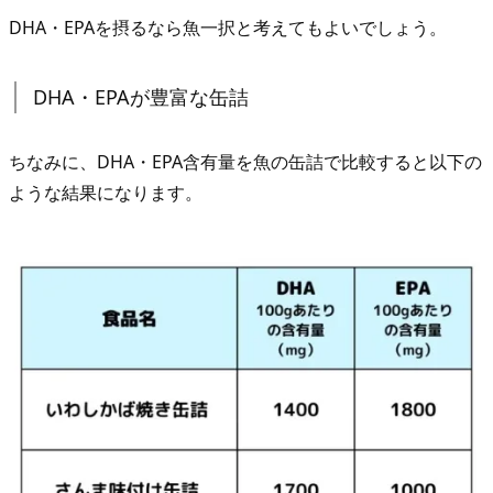
5.
DHA・EPAを摂るなら魚一択と考えてもよいでしょう。
D
H
DHA・EPAが豊富な缶詰
A・
E
ちなみに、DHA・EPA含有量を魚の缶詰で比較すると以下の
P
ような結果になります。
A
が
豊
富
に
摂
れ
る
お
す