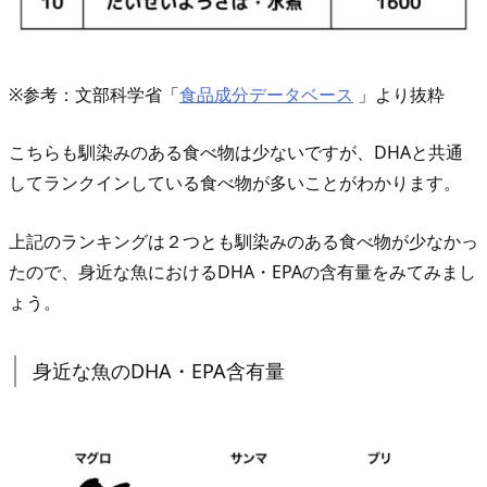
2.
卵・
乳
※参考：文部科学省「
食品成分データベース
」より抜粋
製
品
こちらも馴染みのある食べ物は少ないですが、DHAと共通
の
してランクインしている食べ物が多いことがわかります。
D
H
上記のランキングは２つとも馴染みのある食べ物が少なかっ
A・
たので、身近な魚におけるDHA・EPAの含有量をみてみまし
E
ょう。
P
A
身近な魚のDHA・EPA含有量
含
有
量
4.