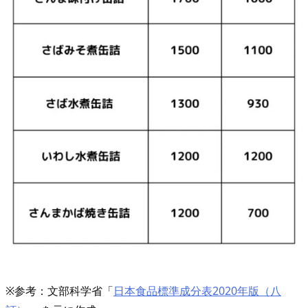
す
め
レ
シ
ピ
5.
1.
ア
ジ
と
え
ご
ま
油
の
※参考：文部科学省「
日本食品標準成分表2020年版（八
カ