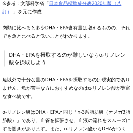
A
※参考：文部科学省「
日本食品標準成分表2020年版（八
＆
訂）
」を元に作成
E
肉類に比べると多少DHA・EPA含有量は増えるものの、それ
P
でも魚と比べると低いことがわかります。
A
＋
G
DHA・EPAを摂取するのが難しいならα-リノレン
A
酸を摂取しよう
B
A
魚以外で十分な量のDHA・EPAを摂取するのは現実的であり
ません。魚が苦手な方におすすめなのはα-リノレン酸が豊富
な食べ物です。
α-リノレン酸はDHA・EPAと同じ「n-3系脂肪酸（オメガ3脂
肪酸）」であり、血管を拡張させ、血液の流れをスムーズに
する働きがあります。また、α-リノレン酸からDHAがつく