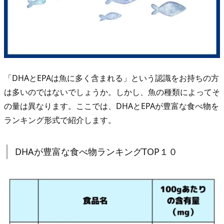
０
3.
3.
身
近
な
「DHAとEPAは魚に多く含まれる」という認識をお持ちの方
魚
は多いのではないでしょうか。しかし、魚の種類によってそ
の
の量は異なります。ここでは、DHAとEPAが豊富な食べ物を
D
ランキング形式で紹介します。
H
A・
DHAが豊富な食べ物ランキングTOP１０
E
P
A
含
有