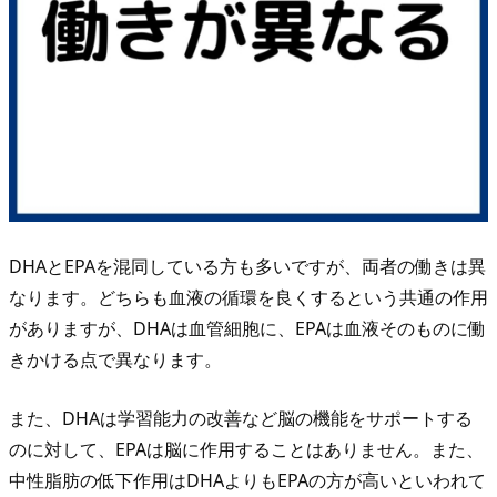
物
ラ
ン
キ
ン
グ
T
O
P
DHAとEPAを混同している方も多いですが、両者の働きは異
１
なります。どちらも血液の循環を良くするという共通の作用
０
がありますが、DHAは血管細胞に、EPAは血液そのものに働
3.
きかける点で異なります。
2.
E
また、DHAは学習能力の改善など脳の機能をサポートする
P
のに対して、EPAは脳に作用することはありません。また、
A
中性脂肪の低下作用はDHAよりもEPAの方が高いといわれて