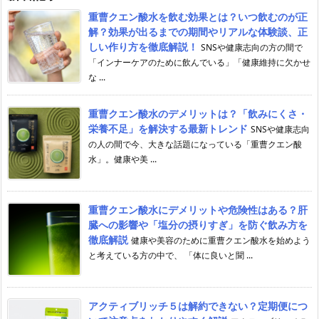
重曹クエン酸水を飲む効果とは？いつ飲むのが正
解？効果が出るまでの期間やリアルな体験談、正
しい作り方を徹底解説！
SNSや健康志向の方の間で
「インナーケアのために飲んでいる」「健康維持に欠かせ
な ...
重曹クエン酸水のデメリットは？「飲みにくさ・
栄養不足」を解決する最新トレンド
SNSや健康志向
の人の間で今、大きな話題になっている「重曹クエン酸
水」。健康や美 ...
重曹クエン酸水にデメリットや危険性はある？肝
臓への影響や「塩分の摂りすぎ」を防ぐ飲み方を
徹底解説
健康や美容のために重曹クエン酸水を始めよう
と考えている方の中で、 「体に良いと聞 ...
アクティブリッチ５は解約できない？定期便につ