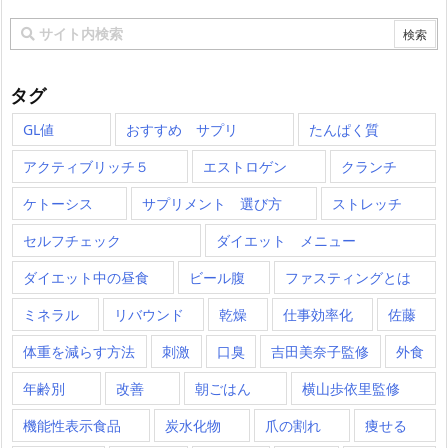
タグ
GL値
おすすめ サプリ
たんぱく質
アクティブリッチ５
エストロゲン
クランチ
ケトーシス
サプリメント 選び方
ストレッチ
セルフチェック
ダイエット メニュー
ダイエット中の昼食
ビール腹
ファスティングとは
ミネラル
リバウンド
乾燥
仕事効率化
佐藤
体重を減らす方法
刺激
口臭
吉田美奈子監修
外食
年齢別
改善
朝ごはん
横山歩依里監修
機能性表示食品
炭水化物
爪の割れ
痩せる