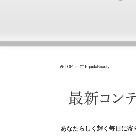


TOP
>
EquolaBeauty
あなたらしく輝く毎日に寄