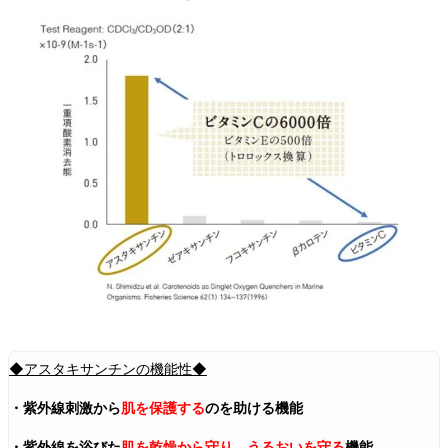
ナ
ル
】
内
容
量
・
価
格
・
全
成
分
6
◆アスタキサンチンの機能性◆
.
・紫外線刺激から
肌を
保護する
のを助ける
機能
商
品
・紫外線を浴びた
肌を乾燥から守り
、
うるおいを守る
機能