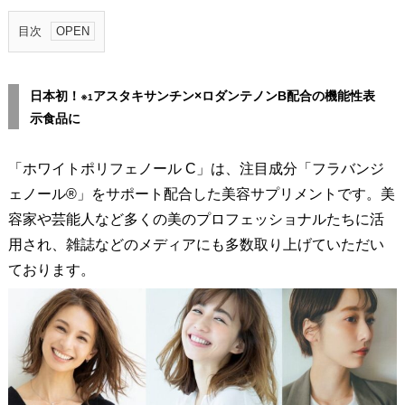
目次
0
.
日本初！
アスタキサンチン×
ロダンテノンB配合の機能性表
※1
1
示食品に
.
日
「ホワイトポリフェノール C」は、注目成分「フラバンジ
本
ェノール®」をサポート配合した美容サプリメントです。美
初
容家や芸能人など多くの美のプロフェッショナルたちに活
！
用され、雑誌などのメディアにも多数取り上げていただい
※
ております。
1
ア
ス
タ
キ
サ