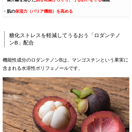
の
・肌の
保湿力（バリア機能）を高める
新
規
お
糖化ストレスを軽減してうるおう「ロダンテノ
申
ンB」配合
込
み
機能性成分のロダンテノンBは、マンゴスチンという果実に
先
含まれる水溶性ポリフェノールです。
7
.
現
在
定
期
購
入
中