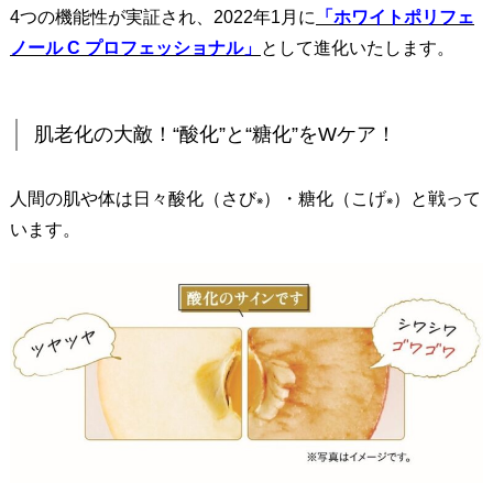
4つの機能性が実証され、2022年1月に
「ホワイトポリフェ
と
ノール C プロフェッショナル」
として進化いたします。
“
糖
化
肌老化の大敵！“酸化”と“糖化”をWケア！
”
を
人間の肌や体は日々酸化（さび
）・糖化（こげ
）と戦って
W
※
※
ケ
います。
ア
！
2
.
ビ
タ
ミ
ン
C