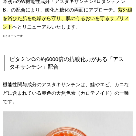
本初
のW機能性成分「アスタキサンチン×ロダンテノン
成
※1
B」の配合により、酸化と糖化の両面にアプローチ。
紫外線
分
が
を浴びた肌を乾燥から守り、肌のうるおいを守るサプリメ
、
ント
へとリニューアルいたします。
全
※イメージです
部
で
1
ビタミンCの約6000倍の抗酸化力がある「アス
7
タキサンチン」配合
種
類
機能性関与成分のアスタキサンチンは、鮭やエビ、カニな
配
どに含まれている赤色の天然色素（カロテノイド）の一種
合
です。
5
.
【
ホ