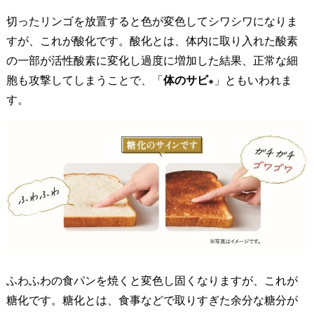
の
切ったリンゴを放置すると色が変色してシワシワになりま
約
すが、これが酸化です。酸化とは、体内に取り入れた酸素
6
の一部が活性酸素に変化し過度に増加した結果、正常な細
0
胞も攻撃してしまうことで、「
体のサビ
」ともいわれま
※
0
す。
0
倍
の
抗
酸
化
力
が
あ
る
ふわふわの食パンを焼くと変色し固くなりますが、これが
「
糖化です。糖化とは、食事などで取りすぎた余分な糖分が
ア