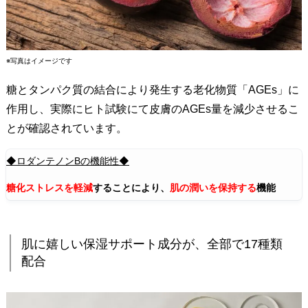
の
お
客
※写真はイメージです
様
へ
糖とタンパク質の結合により発生する老化物質「AGEs」に
お
作用し、実際にヒト試験にて皮膚のAGEs量を減少させるこ
知
とが確認されています。
ら
せ
◆ロダンテノンBの機能性◆
8
糖化ストレスを軽減
することにより、
肌の潤いを保持する
機能
.
参
考
肌に嬉しい保湿サポート成分が、全部で17種類
リ
配合
ン
ク