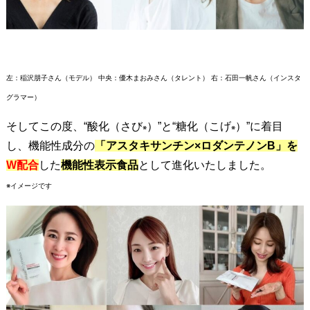
ン
チ
ン
×
ロ
左：稲沢朋子さん（モデル） 中央：優木まおみさん（タレント） 右：石田一帆さん（インスタ
ダ
グラマー）
ン
そしてこの度、“酸化（さび
）”と“糖化（こげ
）”に着目
※
※
テ
し、機能性成分の
「
アスタキサンチン×ロダンテノンB」を
ノ
W配合
した
機能性表示食品
として進化いたしました。
ン
B
※イメージです
配
合
の
機
能
性
表