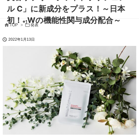
ル C」に新成分をプラス！～日本
初！
Wの機能性関与成分配合～
※1


TOP
>
発表

2022年1月13日