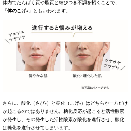
体内でたんぱく質や脂質と結びつき不調を招くことで、
ス
「
体のこげ
」ともいわれます。
※
タ
キ
サ
ン
チ
ン
」
配
合
3
.
糖
さらに、酸化（さび
）と糖化（こげ
）はどちらか一方だけ
※
※
化
が起こるのではありません。糖化反応が起こると活性酸素
ス
が発生し、その発生した活性酸素が酸化を進行させ、酸化
ト
は糖化を進行させてしまいます。
レ