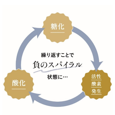
ス
を
軽
減
し
て
う
る
お
う
「
ロ
ダ
ン
テ
ノ
ン