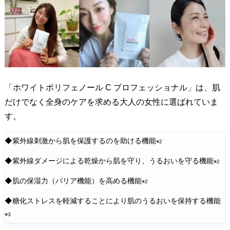
示
食
品
に
1
.
「ホワイトポリフェノール C プロフェッショナル」は、肌
肌
だけでなく全身のケアを求める大人の女性に選ばれていま
老
す。
化
の
◆紫外線刺激から肌を保護するのを助ける機能
※2
大
◆紫外線ダメージによる乾燥から肌を守り、うるおいを守る機能
※2
敵
！
◆肌の保湿力（バリア機能）を高める機能
※2
“
◆糖化ストレスを軽減することにより肌の
うるおいを保持する機能
酸
※3
化
”