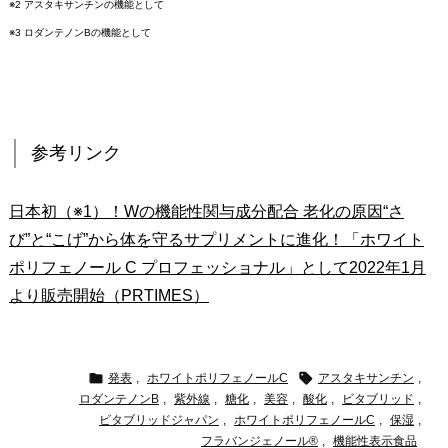
※2 アスタキサンチンの機能として
※3 ロダンテノンBの機能として
参考リンク
日本初（※1）！Wの機能性関与成分配合 老化の原因“さ
び”と“こげ”から体を守るサプリメントに進化！「ホワイト
ポリフェノール C プロフェッショナル」として2022年1月
より販売開始（PRTIMES）


発表
,
ホワイトポリフェノールC
アスタキサンチン
,
ロダンテノンB
,
紫外線
,
糖化
,
美容
,
酸化
,
ビタブリッド
,
ビタブリッドジャパン
,
ホワイトポリフェノールC
,
保湿
,
フラバンジェノール®
,
機能性表示食品