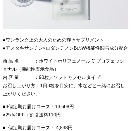
●ワンランク上の大人のための輝きサプリメント
●アスタキサンチン×ロダンテノンBのW機能性関与成分配合
商 品 名 ：ホワイトポリフェノール C プロフェッシ
ョナル（機能性表示食品）
内 容 量 ：90粒／ソフトカプセルタイプ
お召し上がり方：1日3粒を目安に、水などと一緒にお召し
上がりください。
■3個定期お届けコース：13,608円
※25％OFF＋割引送料110円
■1個定期お届けコース： 4,838円