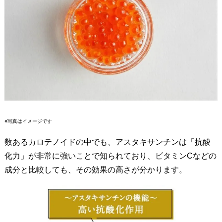
ワ
イ
ト
ポ
リ
フ
ェ
ノ
ー
ル
※写真はイメージです
C
数あるカロテノイドの中でも、アスタキサンチンは「抗酸
プ
化力」が非常に強いことで知られており、ビタミンCなどの
ロ
成分と比較しても、その効果の高さが分かります。
フ
ェ
ッ
シ
ョ