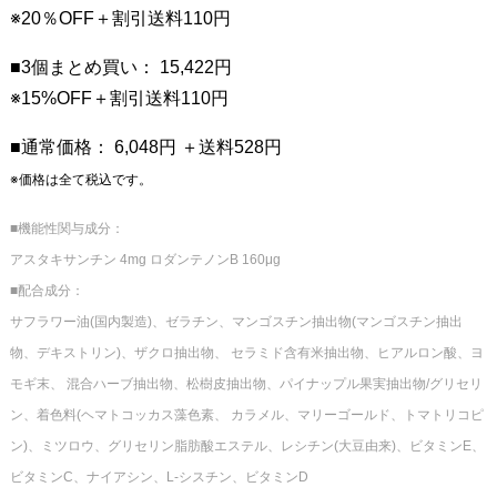
※20％OFF＋割引送料110円
■3個まとめ買い： 15,422円
※15%OFF＋割引送料110円
■通常価格： 6,048円 ＋送料528円
※価格は全て税込です。
■機能性関与成分：
アスタキサンチン 4mg ロダンテノンB 160μg
■配合成分：
サフラワー油(国内製造)、ゼラチン、マンゴスチン抽出物(マンゴスチン抽出
物、デキストリン)、ザクロ抽出物、 セラミド含有米抽出物、ヒアルロン酸、ヨ
モギ末、 混合ハーブ抽出物、松樹皮抽出物、パイナップル果実
抽出物/グリセリ
ン、着色料(ヘマトコッカス藻色素、 カラメル、マリーゴールド、トマトリコピ
ン)、ミツロウ、グリセリン脂肪酸エステル、レシチン(大豆由来)、ビタミンE、
ビタミンC、ナイアシン、L-シスチン、ビタミンD