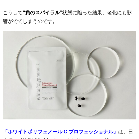
B
」
こうして
“負のスパイラル”
状態に陥った結果、老化にも影
配
響がでてしまうのです。
合
4
.
肌
に
嬉
し
い
保
湿
サ
ポ
ー
「ホワイトポリフェノール C プロフェッショナル」
は、日
ト