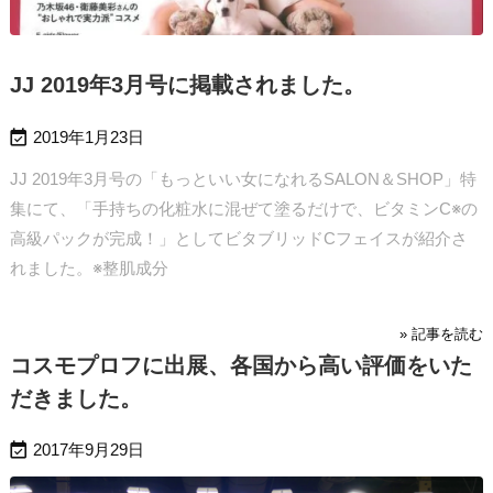
JJ 2019年3月号に掲載されました。

2019年1月23日
JJ 2019年3月号の「もっといい女になれるSALON＆SHOP」特
集にて、「手持ちの化粧水に混ぜて塗るだけで、ビタミンC※の
高級パックが完成！」としてビタブリッドCフェイスが紹介さ
れました。
※整肌成分
» 記事を読む
コスモプロフに出展、各国から高い評価をいた
だきました。

2017年9月29日