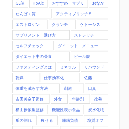
GL値
HbAlc
おすすめ サプリ
おなか
たんぱく質
アクティブリッチ５
エストロゲン
クランチ
ケトーシス
サプリメント 選び方
ストレッチ
セルフチェック
ダイエット メニュー
ダイエット中の昼食
ビール腹
ファスティングとは
ミネラル
リバウンド
乾燥
仕事効率化
佐藤
体重を減らす方法
刺激
口臭
吉田美奈子監修
外食
年齢別
改善
横山歩依里監修
機能性表示食品
炭水化物
爪の割れ
痩せる
睡眠負債
糖質オフ