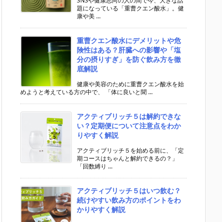
SNSや健康志向の人の間で今、大きな話
題になっている「重曹クエン酸水」。健
康や美 ...
重曹クエン酸水にデメリットや危
険性はある？肝臓への影響や「塩
分の摂りすぎ」を防ぐ飲み方を徹
底解説
健康や美容のために重曹クエン酸水を始
めようと考えている方の中で、 「体に良いと聞 ...
アクティブリッチ５は解約できな
い？定期便について注意点をわか
りやすく解説
アクティブリッチ５を始める前に、「定
期コースはちゃんと解約できるの？」
「回数縛り ...
アクティブリッチ５はいつ飲む？
続けやすい飲み方のポイントをわ
かりやすく解説