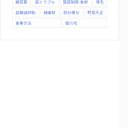
糖質量
肌トラブル
脂質制限 食材
薄毛
血糖値抑制
補修材
部分痩せ
野菜不足
食事方法
髪の毛