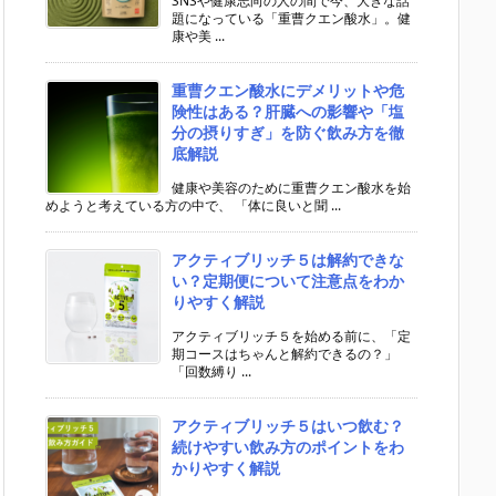
SNSや健康志向の人の間で今、大きな話
題になっている「重曹クエン酸水」。健
康や美 ...
重曹クエン酸水にデメリットや危
険性はある？肝臓への影響や「塩
分の摂りすぎ」を防ぐ飲み方を徹
底解説
健康や美容のために重曹クエン酸水を始
めようと考えている方の中で、 「体に良いと聞 ...
アクティブリッチ５は解約できな
い？定期便について注意点をわか
りやすく解説
アクティブリッチ５を始める前に、「定
期コースはちゃんと解約できるの？」
「回数縛り ...
アクティブリッチ５はいつ飲む？
続けやすい飲み方のポイントをわ
かりやすく解説