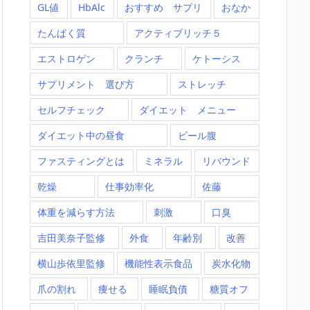
GL値
HbAlc
おすすめ サプリ
おなか
たんぱく質
アクティブリッチ５
エストロゲン
クランチ
ケトーシス
サプリメント 選び方
ストレッチ
セルフチェック
ダイエット メニュー
ダイエット中の昼食
ビール腹
ファスティングとは
ミネラル
リバウンド
乾燥
仕事効率化
佐藤
体重を減らす方法
刺激
口臭
吉田美奈子監修
外食
年齢別
改善
横山歩依里監修
機能性表示食品
炭水化物
爪の割れ
痩せる
睡眠負債
糖質オフ