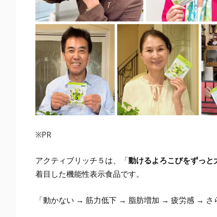
５
は
「毎
日
続
け
や
す
い
飲
※PR
み
方」
アクティブリッチ５は、「
動けるよろこびをずっと
が
着目した機能性表示食品です。
大
切
「動かない → 筋力低下 → 脂肪増加 → 疲労感 → 
で