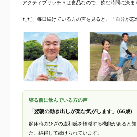
の
アクティブリッチ５は食品なので、飲む時間に決ま
工
ただ、毎日続けている方の声を見ると、「自分が忘
夫
3.
1.
大
切
な
の
は“忘
れ
に
寝る前に飲んでいる方の声
く
「翌朝の動き出しが楽な気がします」(66歳)
い
タ
起床時のひざの違和感を軽減する機能があると知
イ
た。納得して続けられています。