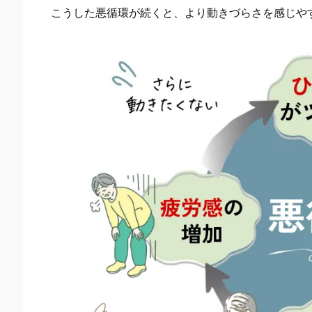
す
こうした悪循環が続くと、より動きづらさを感じや
2.
実
際
に
続
け
て
い
る
方
は、
い
つ
飲
ん