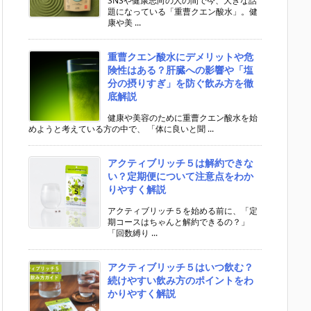
SNSや健康志向の人の間で今、大きな話
題になっている「重曹クエン酸水」。健
康や美 ...
重曹クエン酸水にデメリットや危
険性はある？肝臓への影響や「塩
分の摂りすぎ」を防ぐ飲み方を徹
底解説
健康や美容のために重曹クエン酸水を始
めようと考えている方の中で、 「体に良いと聞 ...
アクティブリッチ５は解約できな
い？定期便について注意点をわか
りやすく解説
アクティブリッチ５を始める前に、「定
期コースはちゃんと解約できるの？」
「回数縛り ...
アクティブリッチ５はいつ飲む？
続けやすい飲み方のポイントをわ
かりやすく解説