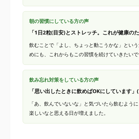
ミ
ン
グ”
朝の習慣にしている方の声
3.
「1日2粒(目安)とストレッチ。これが健康のた
2.
飲むことで「よし、ちょっと動こうかな」という
「飲
めにも、これからもこの習慣を続けていきたいで
み
忘
れ
飲み忘れ対策をしている方の声
た…」
そ
「思い出したときに飲めばOKにしています」(7
ん
「あ、飲んでいないな」と気づいたら飲むように
な
楽しいなと思える日が増えました。
と
き
は