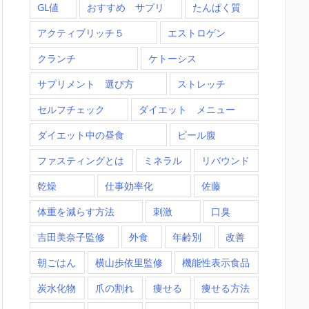
GL値
おすすめ サプリ
たんぱく質
アクティブリッチ５
エストロゲン
クランチ
ケトーシス
サプリメント 選び方
ストレッチ
セルフチェック
ダイエット メニュー
ダイエット中の昼食
ビール腹
ファスティングとは
ミネラル
リバウンド
乾燥
仕事効率化
佐藤
体重を減らす方法
刺激
口臭
吉田美奈子監修
外食
年齢別
改善
朝ごはん
横山歩依里監修
機能性表示食品
炭水化物
爪の割れ
痩せる
痩せる方法