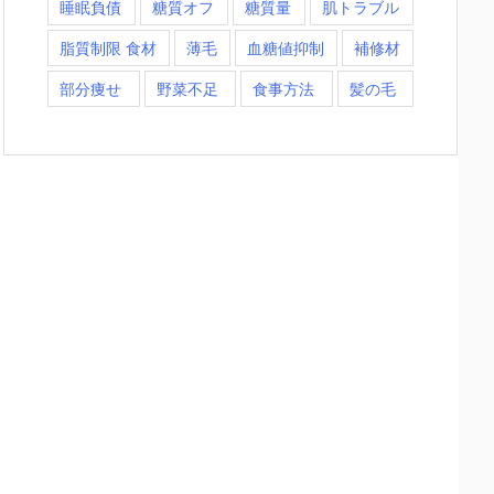
睡眠負債
糖質オフ
糖質量
肌トラブル
脂質制限 食材
薄毛
血糖値抑制
補修材
部分痩せ
野菜不足
食事方法
髪の毛