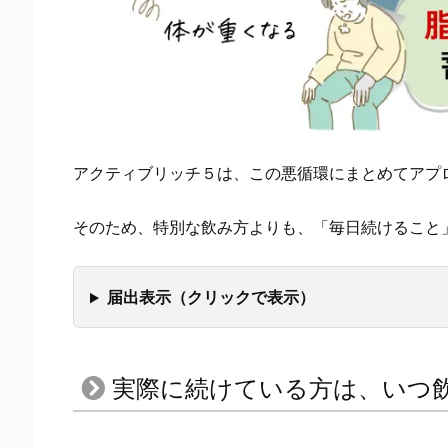
で
い
る？
3.
続
け
アクティブリッチ５は、この悪循環にまとめてアプ
や
す
そのため、特別な飲み方よりも、「毎日続けること
く
す
る
届出表示（クリックで表示）
た
め
の
実際に続けている方は、いつ
3
つ