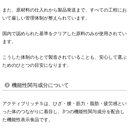
い
また、原材料の仕入れから製品発送まで、すべての工程にお
て
いて厳しい管理体制が整えられています。
5.
1.
国内で認められた基準をクリアした原料のみが使用されてい
サ
ます。
ケ
鼻
こうした体制のもとで製造されていることも、安心して選ぶ
軟
ためのひとつの目安になります。
骨
由
来
機能性関与成分について
プ
ロ
アクティブリッチ５は、ひざ・腰・筋力・脂肪・疲労感とい
テ
った体のつながりに着目し、3つの機能性関与成分を配合し
オ
た機能性表示食品です。
グ