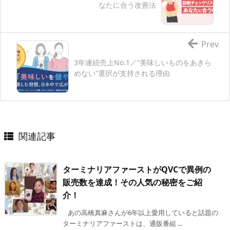
なたに合う改善法
Prev
3年連続売上No.1／“美味しいものをあきら
めない”選択が支持される理由
関連記事
ターミナリアファーストがQVCで異例の
販売数を達成！その人気の秘密をご紹
介！
あの高橋真麻さんが6年以上愛用していると話題の
ターミナリアファーストは、通販番組 ...