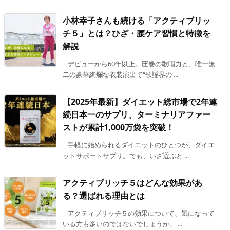
小林幸子さんも続ける「アクティブリッ
チ５」とは？ひざ・腰ケア習慣と特徴を
解説
デビューから60年以上。圧巻の歌唱力と、唯一無
二の豪華絢爛な衣装演出で“歌謡界の ...
【2025年最新】ダイエット総市場で2年連
続日本一のサプリ、ターミナリアファー
ストが累計1,000万袋を突破！
手軽に始められるダイエットのひとつが、ダイエ
ットサポートサプリ。でも、いざ選ぶと ...
アクティブリッチ５はどんな効果があ
る？選ばれる理由とは
アクティブリッチ５の効果について、気になって
いる方も多いのではないでしょうか。 ...