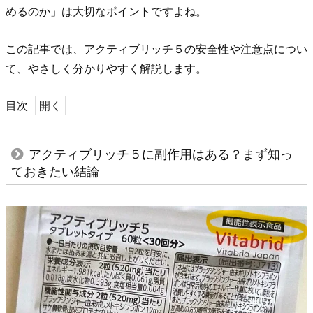
めるのか」は大切なポイントですよね。
この記事では、アクティブリッチ５の安全性や注意点につい
て、やさしく分かりやすく解説します。
目次
1.
ア
アクティブリッチ５に副作用はある？まず知っ
ク
ておきたい結論
テ
ィ
ブ
リ
ッ
チ
５