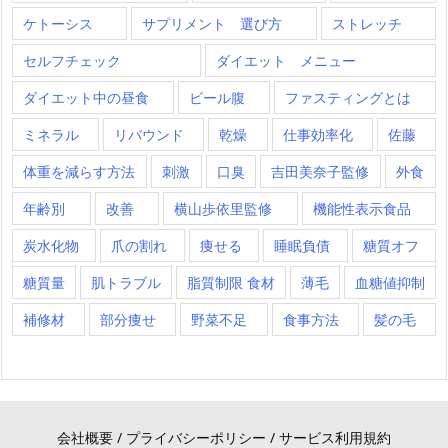
ケトーシス
サプリメント 選び方
ストレッチ
セルフチェック
ダイエット メニュー
ダイエット中の昼食
ビール腹
ファスティングとは
ミネラル
リバウンド
乾燥
仕事効率化
佐藤
体重を減らす方法
刺激
口臭
吉田美奈子監修
外食
年齢別
改善
横山歩依里監修
機能性表示食品
炭水化物
爪の割れ
痩せる
睡眠負債
糖質オフ
糖質量
肌トラブル
脂質制限 食材
薄毛
血糖値抑制
補修材
部分痩せ
野菜不足
食事方法
髪の毛
会社概要
/
プライバシーポリシー
/
サービス利用規約