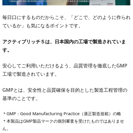
管
理
毎日口にするものだからこそ、「どこで、どのように作られ
に
ているか」も気になるポイントです。
つ
い
アクティブリッチ５は、日本国内の工場で製造されていま
て
す。
5.
機
安心してご利用いただけるよう、品質管理を徹底したGMP
能
工場で製造されています。
性
関
GMPとは、安全性と品質確保を目的とした製造工程管理の
与
基準のことです。
成
分
＊GMP：Good Manufacturing Practice（適正製造規範）の略
に
＊本製品はGMP製品マークの個別審査を受けたものではありませ
つ
ん。