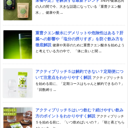
栄養不足」を解決する最新トレンド
SNSや健康志向
の人の間で今、大きな話題になっている「重曹クエン酸
水」。健康や美 ...
重曹クエン酸水にデメリットや危険性はある？肝
臓への影響や「塩分の摂りすぎ」を防ぐ飲み方を
徹底解説
健康や美容のために重曹クエン酸水を始めよう
と考えている方の中で、 「体に良いと聞 ...
アクティブリッチ５は解約できない？定期便につ
いて注意点をわかりやすく解説
アクティブリッチ５
を始める前に、「定期コースはちゃんと解約できるの？」
「回数縛り ...
アクティブリッチ５はいつ飲む？続けやすい飲み
方のポイントをわかりやすく解説
アクティブリッチ
５を始める前に、「いつ飲めばいいの？」「朝と夜どちら