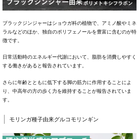
種
子
由
ブラックジンジャーはショウガ科の植物で、アミノ酸やミネ
来
ラルなどのほか、独自のポリフェノールを豊富に含むのが特
グ
徴です。
ル
コ
日常活動時のエネルギー代謝において、脂肪を消費しやすく
モ
する働きがあると報告されています。
リ
ン
さらに年齢とともに低下する脚の筋力に作用することによ
ギ
り、中高年の方の歩く力を維持することが報告されていま
ン
す。
6.
ど
モリンガ種子由来グルコモリンギン
ん
な