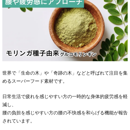
と
き
に
注
意
し
た
方
が
世界で「生命の木」や「奇跡の木」などと呼ばれて注目を集
い
めるスーパーフード素材です。
い？
7.
日常生活で疲れを感じやすい方の一時的な身体的疲労感を軽
飲
減し、
み
腰の負担を感じやすい方の腰の不快感を和らげる機能が報告
方
されています。
で