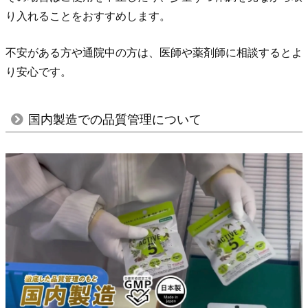
り
り入れることをおすすめします。
入
れ
不安がある方や通院中の方は、医師や薬剤師に相談するとよ
ま
り安心です。
し
ょ
国内製造での品質管理について
う
4.
国
内
製
造
で
の
品
質