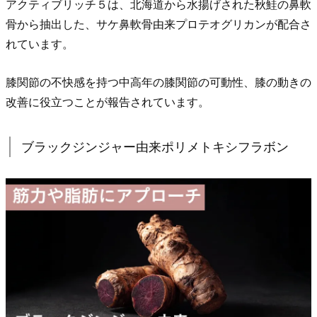
アクティブリッチ５は、北海道から水揚げされた秋鮭の鼻軟
ポ
骨から抽出した、サケ鼻軟骨由来プロテオグリカンが配合さ
リ
れています。
メ
ト
膝関節の不快感を持つ中高年の膝関節の可動性、膝の動きの
キ
改善に役立つことが報告されています。
シ
フ
ブラックジンジャー由来ポリメトキシフラボン
ラ
ボ
ン
5.
3.
モ
リ
ン
ガ