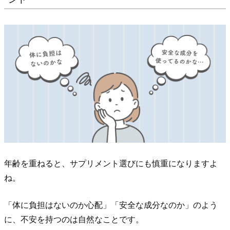
結
論
2.
「な
ん
と
な
く
不
安…」
安
年齢を重ねると、サプリメント選びにも慎重になりますよ
心
ね。
し
て
「体に負担はないのか心配」「安全な成分なのか」のよう
選
に、不安を持つのは自然なことです。
ぶ