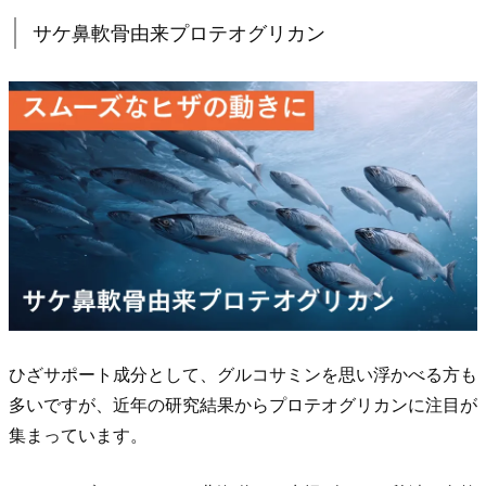
リ
サケ鼻軟骨由来プロテオグリカン
カ
ン
5.
2.
ブ
ラ
ッ
ク
ジ
ン
ジ
ひざサポート成分として、グルコサミンを思い浮かべる方も
ャ
多いですが、近年の研究結果からプロテオグリカンに注目が
ー
集まっています。
由
来