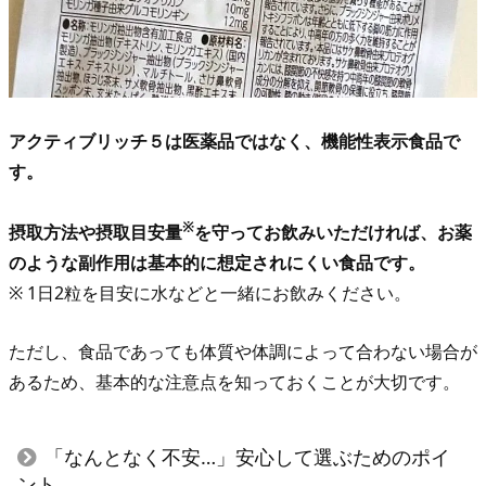
に
副
作
用
は
アクティブリッチ５は医薬品ではなく、機能性表示食品で
あ
す。
る？
ま
※
摂取方法や摂取目安量
を守ってお飲みいただければ、お薬
ず
のような副作用は基本的に想定されにくい食品です。
知
※ 1日2粒を目安に水などと一緒にお飲みください。
っ
て
ただし、食品であっても体質や体調によって合わない場合が
お
あるため、基本的な注意点を知っておくことが大切です。
き
た
「なんとなく不安…」安心して選ぶためのポイ
い
ント