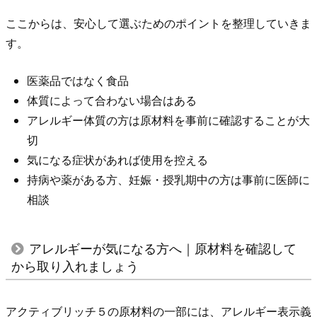
た
ここからは、安心して選ぶためのポイントを整理していきま
め
す。
の
ポ
医薬品ではなく食品
イ
体質によって合わない場合はある
ン
アレルギー体質の方は原材料を事前に確認することが大
ト
切
3.
気になる症状があれば使用を控える
ア
持病や薬がある方、妊娠・授乳期中の方は事前に医師に
レ
相談
ル
ギ
ー
アレルギーが気になる方へ｜原材料を確認して
が
から取り入れましょう
気
に
アクティブリッチ５の原材料の一部には、アレルギー表示義