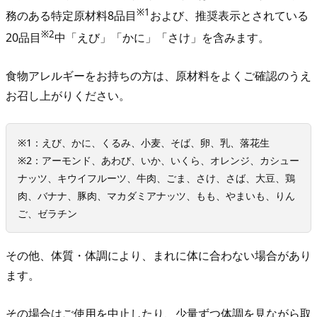
な
※1
務のある特定原材料8品目
および、推奨表示とされている
る
※2
20品目
中「えび」「かに」「さけ」を含みます。
方
へ
食物アレルギーをお持ちの方は、原材料をよくご確認のうえ
｜
お召し上がりください。
原
材
※1：えび、かに、くるみ、小麦、そば、卵、乳、落花生
料
※2：アーモンド、あわび、いか、いくら、オレンジ、カシュー
を
ナッツ、キウイフルーツ、牛肉、ごま、さけ、さば、大豆、鶏
確
肉、バナナ、豚肉、マカダミアナッツ、もも、やまいも、りん
認
ご、ゼラチン
し
て
その他、体質・体調により、まれに体に合わない場合があり
か
ます。
ら
取
その場合はご使用を中止したり、少量ずつ体調を見ながら取