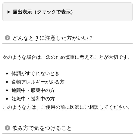
気
届出表示（クリックで表示）
を
つ
け
る
どんなときに注意した方がいい？
こ
と
次のような場合は、念のため慎重に考えることが大切です。
8.
よ
体調がすぐれないとき
く
食物アレルギーがある方
あ
通院中・服薬中の方
る
妊娠中・授乳中の方
質
このような方は、ご使用の前に医師にご相談してください。
問
飲み方で気をつけること