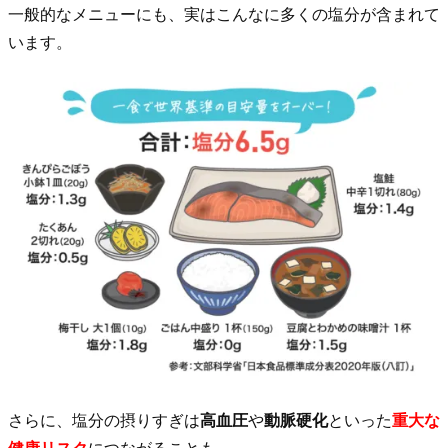
に
一般的なメニューにも、実はこんなに多くの塩分が含まれて
4.
います。
1.
【吸
着
×
排
出】
1
回
3
秒
で
気
軽
さらに、塩分の摂りすぎは
高血圧
や
動脈硬化
といった
重大な
に