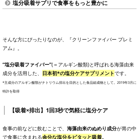
試
塩分吸着サプリで食事をもっと豊かに
験
で
実
証！
そんな方にぴったりなのが、『クリーンファイバー プレミ
4.
アム』。
3.
塩
“塩分吸着ファイバー”
(＝アルギン酸類)と呼ばれる海藻由来
分
成分を活用した、
日本初*の塩分ケアサプリメント
です。
計
*主成分のアルギン酸類がナトリウム排出を目的とした食品組成物として。2019年3月に
を
特許を取得
用
い
【吸着×排出】1回3秒で気軽に塩分ケア
た
実
食事の前などに飲むことで、
海藻由来のぬめり成分
が胃の中
験
で食事に含まれる
余分な塩分をピタッと吸着
。