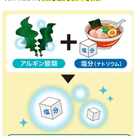
で
も
効
果
を
確
認！
5.
“1
日
3
粒
目
安”で
飲
む