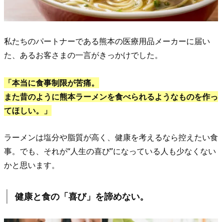
ラ
ー
メ
私たちのパートナーである熊本の医療用品メーカーに届い
ン
た、あるお客さまの一言がきっかけでした。
が
食
「本当に食事制限が苦痛。
べ
また昔のように熊本ラーメンを食べられるようなものを作っ
た
てほしい。」
い」
そ
ラーメンは塩分や脂質が高く、健康を考えるなら控えたい食
の
事。でも、それが“人生の喜び”になっている人も少なくない
一
かと思います。
言
で
健康と食の「喜び」を諦めない。
し
た