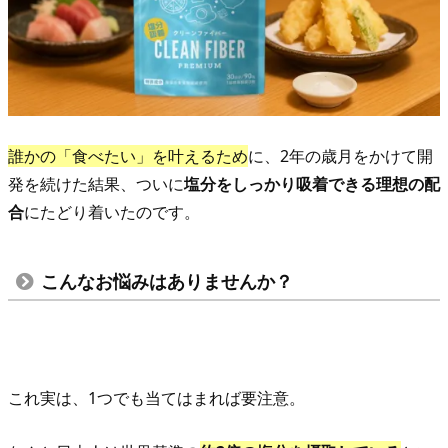
日
本
食
は
意
外
誰かの「食べたい」を叶えるため
に、2年の歳月をかけて開
に
発を続けた結果、ついに
塩分をしっかり吸着できる理想の配
も
合
にたどり着いたのです。
塩
分
こんなお悩みはありませんか？
が
た
っ
ぷ
り
これ実は、1つでも当てはまれば要注意。
4.