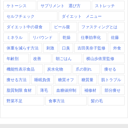
ケトーシス
サプリメント 選び方
ストレッチ
セルフチェック
ダイエット メニュー
ダイエット中の昼食
ビール腹
ファスティングとは
ミネラル
リバウンド
乾燥
仕事効率化
佐藤
体重を減らす方法
刺激
口臭
吉田美奈子監修
外食
年齢別
改善
朝ごはん
横山歩依里監修
機能性表示食品
炭水化物
爪の割れ
痩せる
痩せる方法
睡眠負債
糖質オフ
糖質量
肌トラブル
脂質制限 食材
薄毛
血糖値抑制
補修材
部分痩せ
野菜不足
食事方法
髪の毛