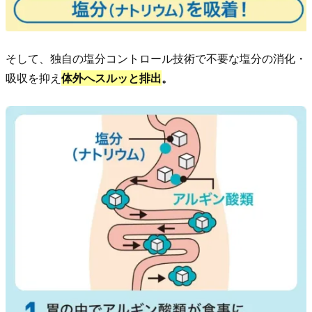
だ
け
5.
そして、独自の塩分コントロール技術で不要な塩分の消化・
1.
吸収を抑え
体外へスルッと排出
。
1
番
お
ト
ク！
3
個
定
期
お
届
け