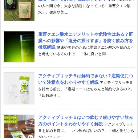
の人の間で今、大きな話題になっている「重曹クエン酸
水」。健康や美 ...
重曹クエン酸水にデメリットや危険性はある？肝
臓への影響や「塩分の摂りすぎ」を防ぐ飲み方を
徹底解説
健康や美容のために重曹クエン酸水を始めよう
と考えている方の中で、 「体に良いと聞 ...
アクティブリッチ５は解約できない？定期便につ
いて注意点をわかりやすく解説
アクティブリッチ５
を始める前に、「定期コースはちゃんと解約できるの？」
「回数縛り ...
アクティブリッチ５はいつ飲む？続けやすい飲み
方のポイントをわかりやすく解説
アクティブリッチ
５を始める前に、「いつ飲めばいいの？」「朝と夜どちら
がいい？」と ...