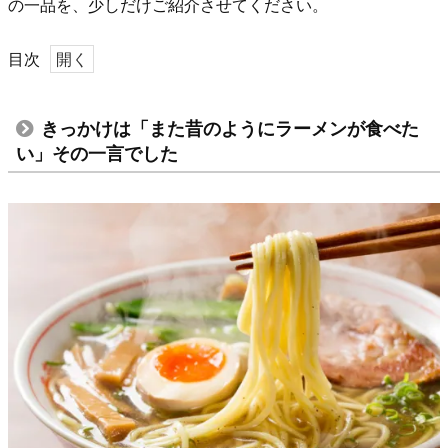
の一品を、少しだけご紹介させてください。
目次
1.
き
きっかけは「また昔のようにラーメンが食べた
っ
い」その一言でした
か
け
は
「ま
た
昔
の
よ
う
に