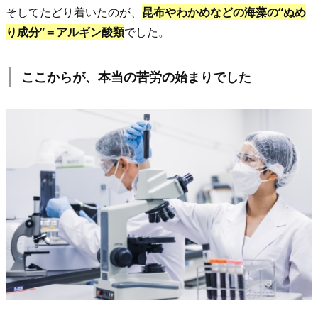
こ
そしてたどり着いたのが、
昆布やわかめなどの海藻の“ぬめ
こ
り成分”＝アルギン酸類
でした。
か
ら
ここからが、本当の苦労の始まりでした
が、
本
当
の
苦
労
の
始
ま
り
で
し