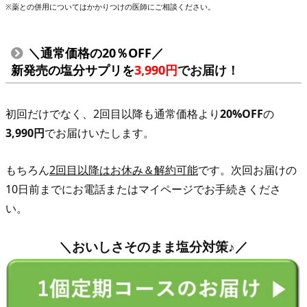
※薬との併用についてはかかりつけの医師にご相談ください。
＼通常価格の20％OFF／
新発売の塩分サプリを
3,990円
でお届け！
初回だけでなく、2回目以降も通常価格より
20%OFF
の
3,990円
でお届けいたします。
もちろん
2回目以降はお休み＆解約可能
です。次回お届けの
10日前までにお電話またはマイページでお手続きくださ
い。
＼おいしさそのまま塩分対策♪／