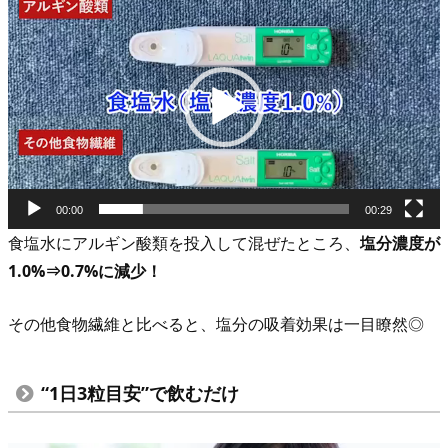
画
プ
レ
ー
ヤ
ー
00:00
00:29
食塩水にアルギン酸類を投入して混ぜたところ、
塩分濃度が
1.0%⇒0.7%に減少！
その他食物繊維と比べると、塩分の吸着効果は一目瞭然◎
“1日3粒目安”で飲むだけ