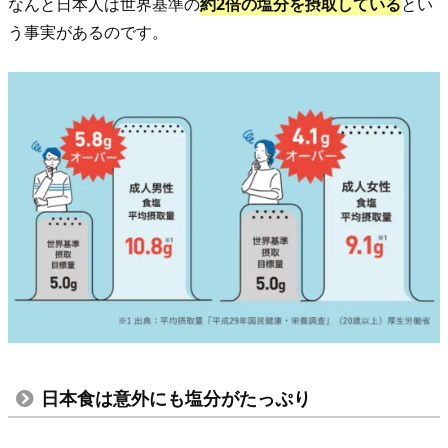
塩
なんと日本人は世界基準の
約2倍の塩分を
摂取し
ている
とい
分
う事実があるのです。
吸
着
サ
プ
リ
で
食
事
を
も
っ
と
豊
日本食は意外にも塩分がたっぷり
か