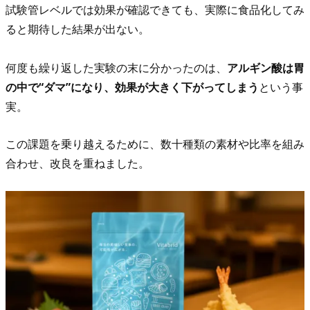
た
試験管レベルでは効果が確認できても、実際に食品化してみ
2.
ると期待した結果が出ない。
こ
ん
何度も繰り返した実験の末に分かったのは、
アルギン酸は胃
な
の中で“ダマ”になり、効果が大きく下がってしまう
という事
お
実。
悩
み
この課題を乗り越えるために、数十種類の素材や比率を組み
は
合わせ、改良を重ねました。
あ
り
ま
せ
ん
か？
3.