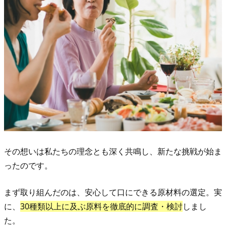
1.
1.
健
康
と
食
の
「喜
び」
を
諦
その想いは私たちの理念とも深く共鳴し、新たな挑戦が始ま
め
ったのです。
な
い。
まず取り組んだのは、安心して口にできる原材料の選定。実
1.
に、
30種類以上に及ぶ原料を徹底的に調査・検討
しまし
2.
た。