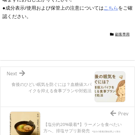
●成分表示/使用および保管上の注意については
こちら
をご確
認ください。
顧客専用
Next
食後のひどい眠気を防ぐには？血糖値スパ
イクを抑える食事プランや対処法
Prev
【塩分約20%吸着*】ラーメンを食べたい
方へ、排塩サプリ新発売
*塩分の吸着試験結果より算出