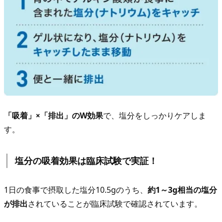
コ
ー
ス
「吸着」×「排出」のW効果
で、塩分をしっかりケアしま
す。
塩分の吸着効果は臨床試験で実証！
1日の食事で摂取した塩分10.5gのうち、
約1～3g相当の塩分
が排出
されていることが臨床試験で確認されています。