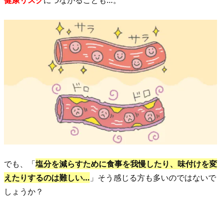
健康リスク
につながることも…。
塩
分
ケ
ア
4.
2.
塩
分
の
吸
着
効
でも、「
塩分を減らすために食事を我慢したり、味付けを変
果
えたりするのは難しい…
」そう感じる方も多いのではないで
は
しょうか？
臨
床