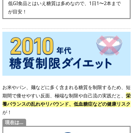
低GI食品とはいえ糖質は多めなので、1日1〜2本まで
キ
が目安！
ャ
ベ
ツ
ダ
イ
エ
ッ
ト
2.
3.
お米やパン、麺などに多く含まれる糖質を制限するため、短
注
期間で痩せやすい反面、極端な制限や自己流の実践だと、
栄
目
養バランスの乱れやリバウンド、低血糖症などの健康リスク
ダ
が！
イ
現在は…
エ