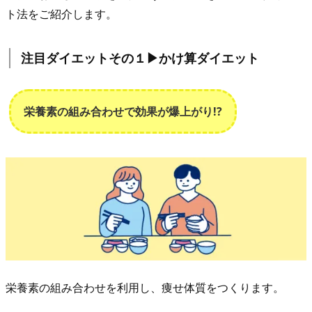
タ
ト法をご紹介します。
ー
ミ
注目ダイエットその１▶︎かけ算ダイエット
ナ
リ
ア
栄養素の組み合わせで効果が爆上がり!?
は
複
数
の
健
康
効
果
が
栄養素の組み合わせを利用し、痩せ体質をつくります。
実