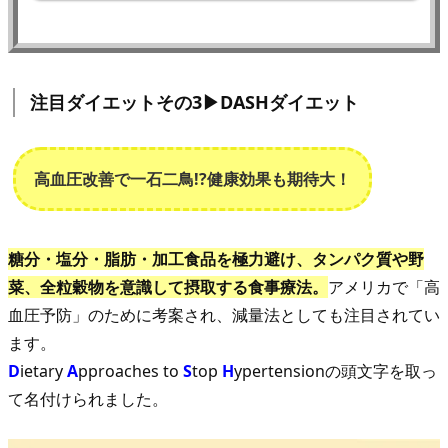
注目ダイエットその3▶︎DASHダイエット
高血圧改善で一石二鳥!?健康効果も期待大！
糖分・塩分・脂肪・加工食品を極力避け、タンパク質や野
菜、全粒穀物を意識して摂取する食事療法。
アメリカで「高
血圧予防」のために考案され、減量法としても注目されてい
ます。
D
ietary
A
pproaches to
S
top
H
ypertensionの頭文字を取っ
て名付けられました。