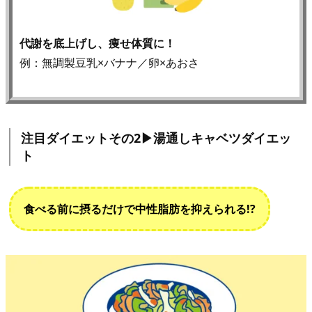
代謝を底上げし、痩せ体質に！
例：無調製豆乳×バナナ／卵×あおさ
注目ダイエットその2▶︎湯通しキャベツダイエッ
ト
食べる前に摂るだけで中性脂肪を抑えられる!?