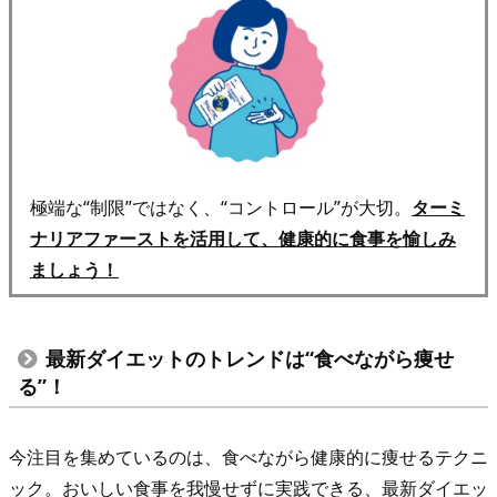
ッ
ト
そ
の
3
▶︎
D
極端な“制限”ではなく、“コントロール”が大切。
ターミ
A
ナリアファーストを活用して、健康的に食事を愉しみ
S
ましょう！
H
ダ
イ
最新ダイエットのトレンドは“食べながら痩せ
る”！
エ
ッ
ト
今注目を集めているのは、食べながら健康的に痩せるテクニ
3.
ック。おいしい食事を我慢せずに実践できる、最新ダイエッ