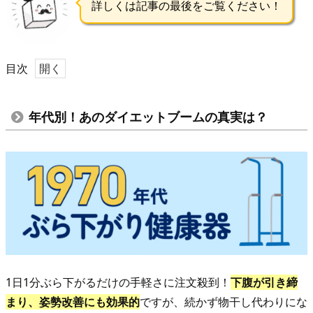
詳しくは記事の最後をご覧ください！
目次
1.
年
年代別！あのダイエットブームの真実は？
代
別！
あ
の
ダ
イ
エ
ッ
1日1分ぶら下がるだけの手軽さに注文殺到！
下腹が引き締
ト
まり、姿勢改善にも効果的
ですが、続かず物干し代わりにな
ブ