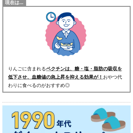
現在は…
レ
ン
ド
は“食
べ
な
が
ら
りんごに含まれる
ペクチンは、糖・塩・脂肪の吸収を
痩
低下させ、血糖値の急上昇を抑える効果が！
おやつ代
せ
わりに食べるのがおすすめ◎
る”！
2.
1.
注
目
ダ