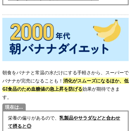
2.
2.
注
目
ダ
イ
エ
ッ
ト
朝食をバナナと常温の水だけにする手軽さから、スーパーで
そ
バナナが完売になることも！
消化がスムーズになるほか、低
の
GI食品のため血糖値の急上昇を防げる
効果が期待できま
2
す。
▶︎
現在は…
湯
栄養の偏りがあるので、
乳製品やサラダなどと合わせ
通
て摂ると◎
し