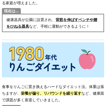
る家庭が増えました。
ー
ム
現在は…
の
健康器具が公園に設置され、
背筋を伸ばすベンチや腰
真
をひねる器具
など、手軽に運動ができるように！
実
は？
2.
最
新
ダ
イ
エ
ッ
食事をりんごに置き換えるハードなダイエット法。体重は落
ト
ちますが、
栄養が偏り、リバウンドを繰り返す
など、健康面
の
で課題が多く衰退していきました。
ト