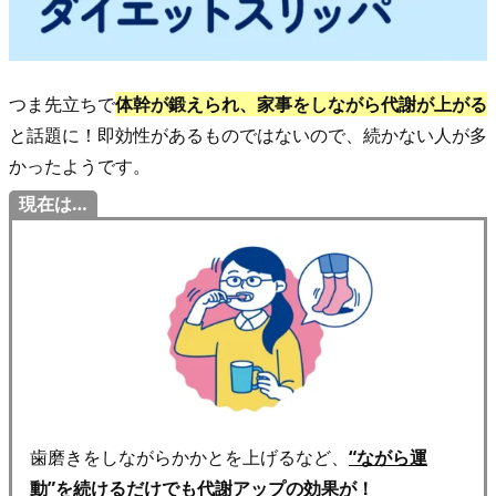
イ
エ
ッ
つま先立ちで
体幹が鍛えられ、家事をしながら代謝が上がる
ト
と話題に！即効性があるものではないので、続かない人が多
そ
かったようです。
の
１
現在は…
▶︎
か
け
算
ダ
イ
エ
ッ
歯磨きをしながらかかとを上げるなど、
“ながら運
ト
動”を続けるだけでも代謝アップの効果が！