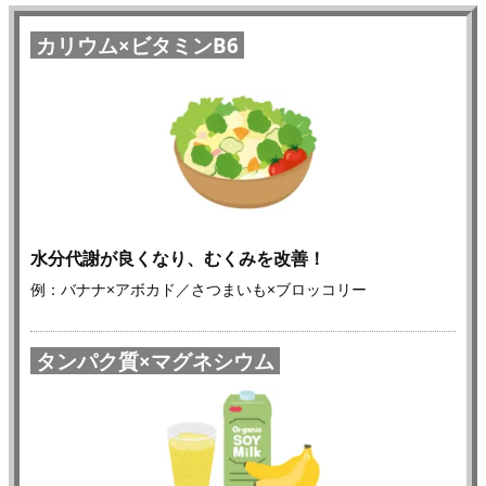
証
カリウム×ビタミンB6
済
み！
水分代謝が良くなり、むくみを改善！
例：バナナ×アボカド／さつまいも×ブロッコリー
タンパク質×マグネシウム