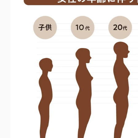
質
ケ
ア
が
で
き
る
サ
プ
リ
メ
ン
ト
の
活
用