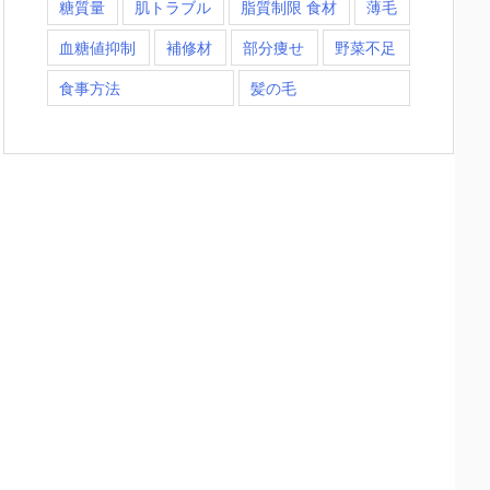
糖質量
肌トラブル
脂質制限 食材
薄毛
血糖値抑制
補修材
部分痩せ
野菜不足
食事方法
髪の毛