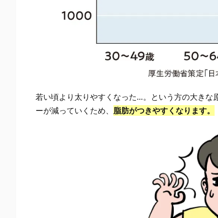
2.
脂
肪
は
年
齢
と
若い頃より太りやすくなった…。という方の大きな
と
ーが減っていくため、
脂肪がつきやすくなります。
も
に
お
腹
に
集
ま
る？