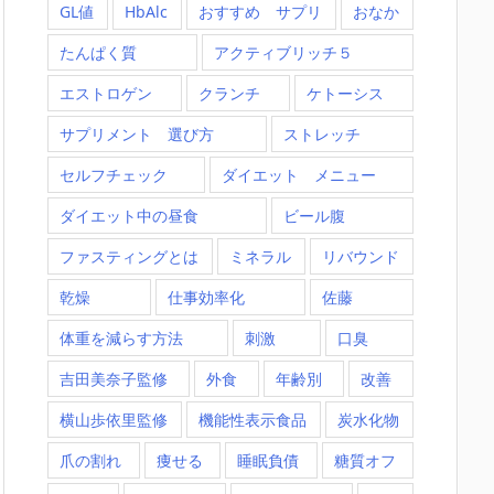
GL値
HbAlc
おすすめ サプリ
おなか
たんぱく質
アクティブリッチ５
エストロゲン
クランチ
ケトーシス
サプリメント 選び方
ストレッチ
セルフチェック
ダイエット メニュー
ダイエット中の昼食
ビール腹
ファスティングとは
ミネラル
リバウンド
乾燥
仕事効率化
佐藤
体重を減らす方法
刺激
口臭
吉田美奈子監修
外食
年齢別
改善
横山歩依里監修
機能性表示食品
炭水化物
爪の割れ
痩せる
睡眠負債
糖質オフ