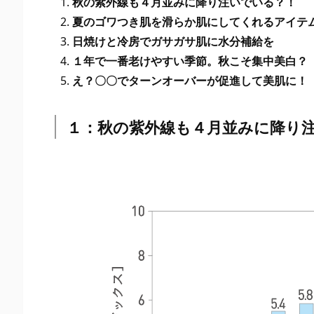
秋の紫外線も４月並みに降り注いでいる？！
夏
夏のゴワつき肌を滑らか肌にしてくれるアイテ
の
日焼けと冷房でガサガサ肌に水分補給を
ゴ
１年で一番老けやすい季節。秋こそ集中美白？
ワ
え？〇〇でターンオーバーが促進して美肌に！
つ
き
１：秋の紫外線も４月並みに降り
肌
を
滑
ら
か
肌
に
し
て
く