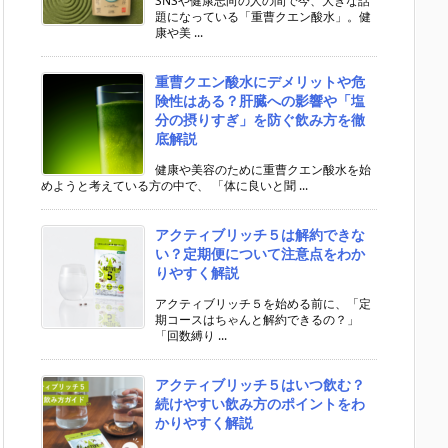
SNSや健康志向の人の間で今、大きな話
題になっている「重曹クエン酸水」。健
康や美 ...
重曹クエン酸水にデメリットや危
険性はある？肝臓への影響や「塩
分の摂りすぎ」を防ぐ飲み方を徹
底解説
健康や美容のために重曹クエン酸水を始
めようと考えている方の中で、 「体に良いと聞 ...
アクティブリッチ５は解約できな
い？定期便について注意点をわか
りやすく解説
アクティブリッチ５を始める前に、「定
期コースはちゃんと解約できるの？」
「回数縛り ...
アクティブリッチ５はいつ飲む？
続けやすい飲み方のポイントをわ
かりやすく解説