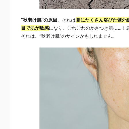
く
ら
“秋老け肌”の原因
、それは
夏にたくさん浴びた紫外
れ
目で肌が敏感
になり、ごわごわのかさつき肌に…！
る
それは、“秋老け肌”のサインかもしれません。
2.
秋
の
ス
キ
ン
ケ
ア
は
１
年
で