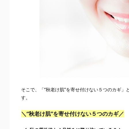
も
４
月
並
み
に
降
り
注
い
で
そこで、「“秋老け肌”を寄せ付けない５つのカギ」
い
す。
る？！
2.
＼“秋老け肌”を寄せ付けない５つのカギ／
2.
２：