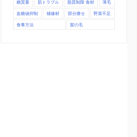
糖質量
肌トラブル
脂質制限 食材
薄毛
血糖値抑制
補修材
部分痩せ
野菜不足
食事方法
髪の毛