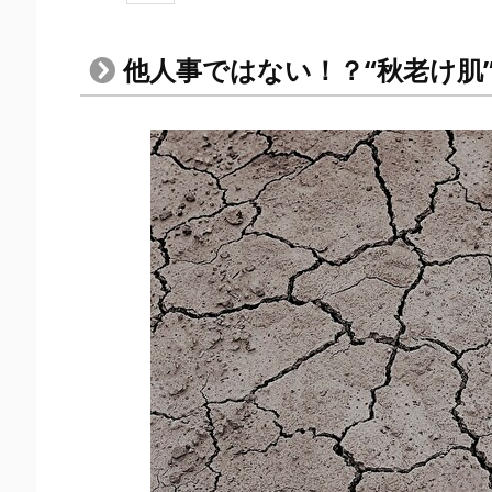
1.
他
他人事ではない！？“秋老け肌
人
事
で
は
な
い！？“秋
老
け
肌”は
こ
う
し
て
つ