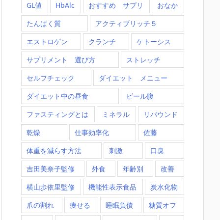
GL値
HbAlc
おすすめ サプリ
おなか
たんぱく質
アクティブリッチ５
エストロゲン
クランチ
ケトーシス
サプリメント 選び方
ストレッチ
セルフチェック
ダイエット メニュー
ダイエット中の昼食
ビール腹
ファスティングとは
ミネラル
リバウンド
乾燥
仕事効率化
佐藤
体重を減らす方法
刺激
口臭
吉田美奈子監修
外食
年齢別
改善
横山歩依里監修
機能性表示食品
炭水化物
爪の割れ
痩せる
睡眠負債
糖質オフ