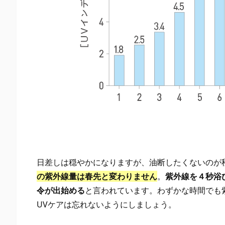
れ
る
ア
イ
テ
ム
と
は？
2.
3.
３：
日差しは穏やかになりますが、油断したくないのが
日
の紫外線量は春先と変わりません
。
紫外線を４秒浴
焼
令が出始める
と言われています。わずかな時間でも
け
UVケアは忘れないようにしましょう。
と
冷