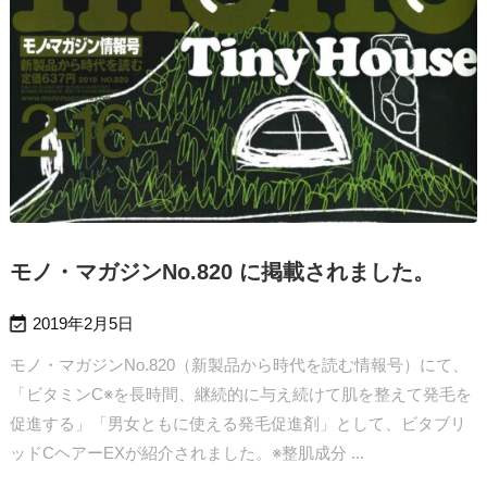
モノ・マガジンNo.820 に掲載されました。

2019年2月5日
モノ・マガジンNo.820（新製品から時代を読む情報号）にて、
「ビタミンC※を長時間、継続的に与え続けて肌を整えて発毛を
促進する」「男女ともに使える発毛促進剤」として、ビタブリ
ッドCヘアーEXが紹介されました。
※整肌成分 ...