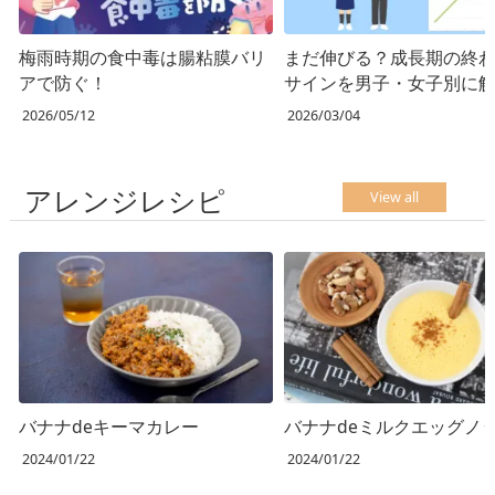
梅雨時期の食中毒は腸粘膜バリ
まだ伸びる？成長期の終
アで防ぐ！
サインを男子・女子別に
2026/05/12
2026/03/04
アレンジレシピ
View all
バナナdeキーマカレー
バナナdeミルクエッグノ
2024/01/22
2024/01/22