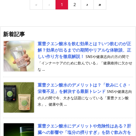
«
‹
1
2
›
»
新着記事
重曹クエン酸水を飲む効果とは？いつ飲むのが正
解？効果が出るまでの期間やリアルな体験談、正
しい作り方を徹底解説！
SNSや健康志向の方の間で
「インナーケアのために飲んでいる」「健康維持に欠かせ
な ...
重曹クエン酸水のデメリットは？「飲みにくさ・
栄養不足」を解決する最新トレンド
SNSや健康志向
の人の間で今、大きな話題になっている「重曹クエン酸
水」。健康や美 ...
重曹クエン酸水にデメリットや危険性はある？肝
臓への影響や「塩分の摂りすぎ」を防ぐ飲み方を