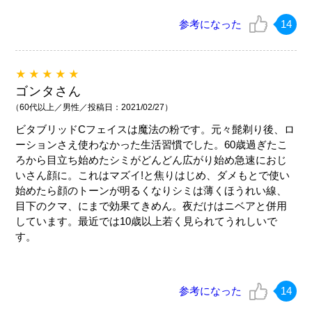
参考になった
14
★★★★★
ゴンタさん
（60代以上／男性／投稿日：2021/02/27）
ビタブリッドCフェイスは魔法の粉です。元々髭剃り後、ロ
ーションさえ使わなかった生活習慣でした。60歳過ぎたこ
ろから目立ち始めたシミがどんどん広がり始め急速におじ
いさん顔に。これはマズイ!と焦りはじめ、ダメもとで使い
始めたら顔のトーンが明るくなりシミは薄くほうれい線、
目下のクマ、にまで効果てきめん。夜だけはニベアと併用
しています。最近では10歳以上若く見られてうれしいで
す。
参考になった
14