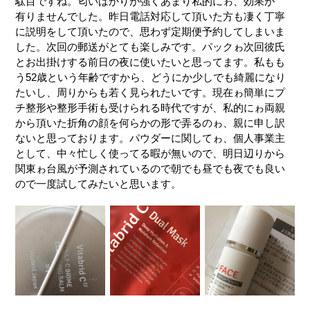
駄目ですね。匂いばかりが強くあまり私的にゎ、効果が
有りませんでした。昨日電話対応して頂いた方も凄く丁寧
に説明をして頂いたので、思わず定期便予約してしまいま
した。次回の郵送がとても楽しみです。パックゎ次回彼氏
とお出掛けする前日の夜に使いたいと思ってます。私もも
う52歳という年齢ですから、どうにか少しでも綺麗になり
たいし、周りからも若く見られたいです。現在ゎ簡単にプ
チ整形や整形手術も受けられる時代ですが、私的にゎ両親
から頂いた折角の顔を何らかの形で弄るのゎ、親に申し訳
ないと思っております。パウダーに関してゎ、個人事業主
として、中々忙しく使ってる暇が無いので、明日辺りから
関東ゎ台風が予測されているので朝でも昼でも夜でも良い
ので一度試してみたいと思います。