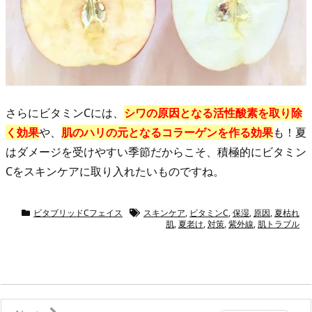
さらにビタミンCには、
シワの原因となる活性酸素を取り除
く効果
や、
肌のハリの元となるコラーゲンを作る効果
も！夏
はダメージを受けやすい季節だからこそ、積極的にビタミン
Cをスキンケアに取り入れたいものですね。
ビタブリッドCフェイス
スキンケア
,
ビタミンC
,
保湿
,
原因
,
夏枯れ
肌
,
夏老け
,
対策
,
紫外線
,
肌トラブル