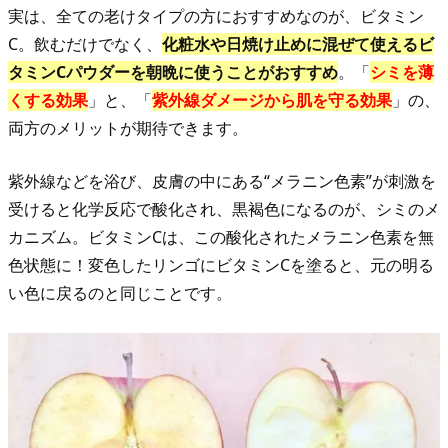
「ビ
実は、全ての老けタイプの方におすすめなのが、ビタミン
タ
C。飲むだけでなく、
化粧水や日焼け止めに混ぜて使えるビ
ミ
タミンCパウダーを朝晩に使うことがおすすめ
。「
シミを薄
ン
くする効果
」と、「
紫外線ダメージから肌を守る効果
」の、
C」
両方のメリットが期待できます。
が
紫外線などを浴び、皮膚の中にある“メラニン色素”が刺激を
解
受けると化学反応で酸化され、黒褐色になるのが、シミのメ
決！？
カニズム。ビタミンCは、この酸化されたメラニン色素を無
色状態に！変色したリンゴにビタミンCを塗ると、元の明る
い色に戻るのと同じことです。