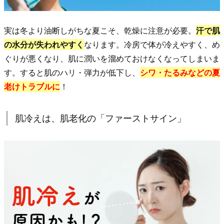
冷
え
実は冬より油断しがちな夏こそ、乾燥に注意が必要。
汗で肌
は、
の水分が失われやすく
なります。冷房で体が冷えやすく、め
肌
ぐりが悪くなり、肌に潤いを溜めておけなくなってしまいま
老
す。すると肌のハリ・弾力が低下し、
シワ・たるみなどの夏
化
老けトラブルに
！
の
「フ
肌冷えは、肌老化の「ファーストサイン」
ァ
ー
ス
ト
サ
イ
ン」
2.