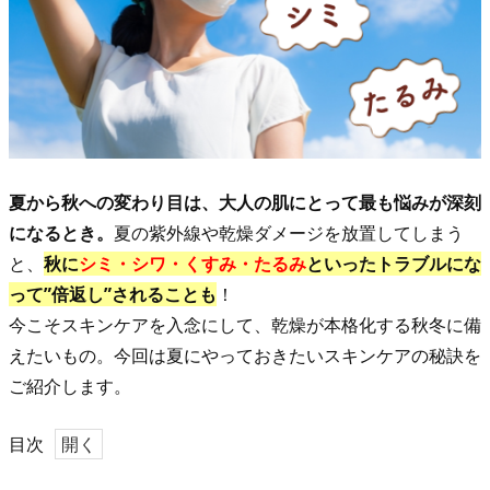
夏から秋への変わり目は、大人の肌にとって最も悩みが深刻
になるとき。
夏の紫外線や乾燥ダメージを放置してしまう
と、
秋に
シミ・シワ・くすみ・たるみ
といったトラブルにな
って”倍返し”されることも
！
今こそスキンケアを入念にして、乾燥が本格化する秋冬に備
えたいもの。今回は夏にやっておきたいスキンケアの秘訣を
ご紹介します。
目次
0.