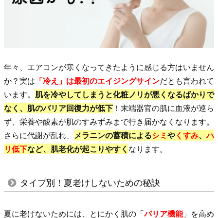
タ
イ
プ
別！
夏
年々、エアコンが寒くなってきたように感じる方はいません
老
か？実は
「冷え」は最初のエイジングサイン
だとも言われて
け
います。
肌を冷やしてしまうと化粧ノリが悪くなるばかりで
し
なく、肌のバリア回復力が低下
！末端器官の
肌に血液が巡ら
な
ず、
栄養や酸素が肌のすみずみまで行き届かなくなります。
い
さらに代謝が乱れ、
メラニンの蓄積による
シミ
や
くすみ
、
ハ
た
リ低下
など、肌老化が起こりやすく
なります。
め
の
タイプ別！夏老けしないための秘訣
秘
訣
2.
夏に老けないためには、とにかく肌の「
バリア機能
」を高め