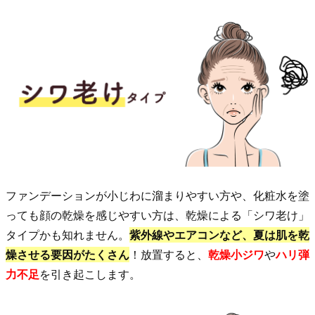
タ
ー
ン
1.
夏
老
け
の
３
大
ファンデーションが小じわに溜まりやすい方や、化粧水を塗
原
っても顔の乾燥を感じやすい方は、乾燥による「シワ老け」
因
タイプかも知れません。
紫外線やエアコンなど、夏は肌を乾
は
燥させる要因がたくさん
！放置すると、
乾燥小ジワ
や
ハリ弾
コ
力不足
を引き起こします。
レ！
1.