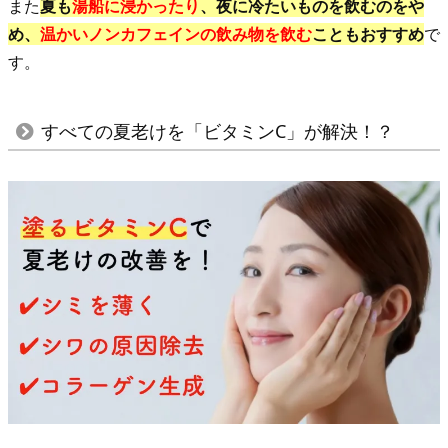
また
夏も
湯船に浸かったり
、夜に冷たいものを飲むのをや
り
め、
温かいノンカフェインの飲み物を飲む
こともおすすめ
で
眠
す。
れ
る
環
すべての夏老けを「ビタミンC」が解決！？
境
を
3.
す
べ
て
の
夏
老
け
を