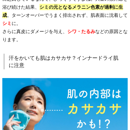
カ
浴び続けた結果、
シミの元となるメラニン色素が過剰に生
サ？
成
。ターンオーバーでうまく排出されず、肌表面に沈着して
イ
シミ
に。
ン
さらに真皮にダメージを与え、
シワ・たるみ
などの原因とな
ナ
ります。
ー
ド
汗をかいても肌はカサカサ？インナードライ肌
ラ
に注意
イ
肌
に
注
意
1.
3.
肌