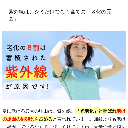
化
紫外線は、シミだけでなく全ての「老化の元
の
凶」
元
凶」
1.
2.
汗
を
か
い
て
も
肌
は
夏に老ける最大の理由は、紫外線。
「光老化」と呼ばれ
老け
カ
の原因の約80%
を占める
と言われています。加齢よりも老け
サ
に起因しているなんて、びっくりですよね。大量の紫外線を