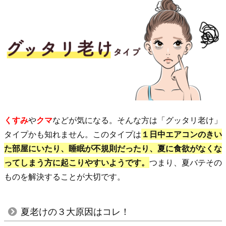
1.
紫
外
線
は、
シ
ミ
だ
くすみ
や
クマ
などが気になる。そんな方は「グッタリ老け」
け
タイプかも知れません。このタイプは
１日中エアコンのきい
で
た部屋にいたり、睡眠が不規則だったり、夏に食欲がなくな
な
ってしまう方に起こりやすいようです。
つまり、夏バテその
く
ものを解決することが大切です。
全
て
の
夏老けの３大原因はコレ！
「老