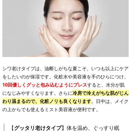
プ
レ
ス
で
保
湿
成
分
シワ老けタイプは、油断しがちな夏こそ、いつも以上にケア
を
をしたいのが保湿です。化粧水や美容液を手のひらにつけ、
閉
10回優しくグッと包み込むようにプレス
すると、水分が肌
じ
になじみやすくなります。さらに
冷房で冷えがちな肌がじん
込
わり温まるので、化粧ノリも良くなります
。日中は、メイク
め
の上からでも使えるミスト美容液が便利です。
て！
2.
3.
【
グッタリ老けタイプ
】体を温め、ぐっすり眠