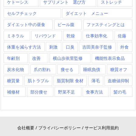
ケトーシス
サプリメント 選び方
ストレッチ
セルフチェック
ダイエット メニュー
ダイエット中の昼食
ビール腹
ファスティングとは
ミネラル
リバウンド
乾燥
仕事効率化
佐藤
体重を減らす方法
刺激
口臭
吉田美奈子監修
外食
年齢別
改善
横山歩依里監修
機能性表示食品
炭水化物
爪の割れ
痩せる
睡眠負債
糖質オフ
糖質量
肌トラブル
脂質制限 食材
薄毛
血糖値抑制
補修材
部分痩せ
野菜不足
食事方法
髪の毛
会社概要
/
プライバシーポリシー
/
サービス利用規約