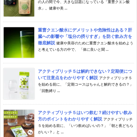
の人の間で今、大きな話題になっている「重曹クエン酸
水」。健康や美 ...
重曹クエン酸水にデメリットや危険性はある？肝
臓への影響や「塩分の摂りすぎ」を防ぐ飲み方を
徹底解説
健康や美容のために重曹クエン酸水を始めよう
と考えている方の中で、 「体に良いと聞 ...
アクティブリッチ５は解約できない？定期便につ
いて注意点をわかりやすく解説
アクティブリッチ５
を始める前に、「定期コースはちゃんと解約できるの？」
「回数縛り ...
アクティブリッチ５はいつ飲む？続けやすい飲み
方のポイントをわかりやすく解説
アクティブリッチ
５を始める前に、「いつ飲めばいいの？」「朝と夜どちら
がいい？」と ...