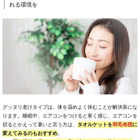
れる環境を
【
グ
ッ
タ
リ
老
け
タ
イ
プ
】
体
を
温
グッタリ老けタイプは、体を温めよく休むことが解決策にな
め、
ります。睡眠中、エアコンをつけると寒く感じ、エアコンを
ぐ
切るとかえって暑いと言う方は、
タオルケットを
羽毛布団
に
っ
変えてみるのもおすすめ
。
す