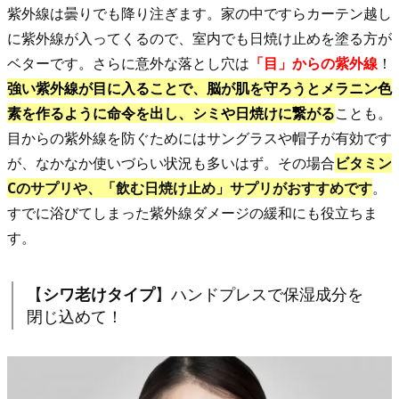
け
紫外線は曇りでも降り注ぎます。家の中ですらカーテン越し
対
に紫外線が入ってくるので、室内でも日焼け止めを塗る方が
策
ベターです。さらに意外な落とし穴は
「目」からの紫外線
！
を！
強い紫外線が目に入ることで、脳が肌を守ろうとメラニン色
2.
素を作るように命令を出し、シミや日焼けに繋がる
ことも。
2.
目からの紫外線を防ぐためにはサングラスや帽子が有効です
【
シ
が、なかなか使いづらい状況も多いはず。その場合
ビタミン
ワ
Cのサプリや、「飲む日焼け止め」サプリがおすすめです
。
老
すでに浴びてしまった紫外線ダメージの緩和にも役立ちま
け
す。
タ
イ
【
シワ老けタイプ
】ハンドプレスで保湿成分を
プ
】
閉じ込めて！
ハ
ン
ド