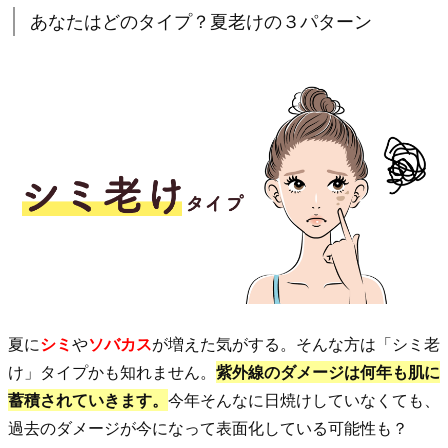
1.
あなたはどのタイプ？夏老けの３パターン
あ
な
た
は
ど
の
タ
イ
プ？
夏
老
夏に
シミ
や
ソバカス
が増えた気がする。そんな方は「シミ老
け
け」タイプかも知れません。
紫外線のダメージは何年も肌に
の
蓄積されていきます。
今年そんなに日焼けしていなくても、
３
過去のダメージが今になって表面化している可能性も？
パ