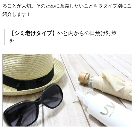
1.
ることが大切。そのために意識したいことを３タイプ別にご
【
シ
紹介します！
ミ
老
【
シミ老けタイプ
】外と内からの日焼け対策
け
を！
タ
イ
プ
】
外
と
内
か
ら
の
日
焼