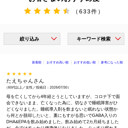
（633件）
絞り込み
キーワード検索
新着順
おすすめ高い順
おすすめ低い順
参考になった順
★★★★★
たえちゃんさん
（60代以上／女性／投稿日：2026/07/30）
母を亡くしてから4年経とうとしていますが、コロナ下で面
会できないまま、亡くなった為に、切なさで睡眠障害がひ
どくなりました。睡眠導入剤を飲まないと眠れない状態か
ら何とか脱却したいと、藁にもすがる思いでGABA入りの
DHA&EPAを飲み始めました。飲み始めて2カ月経ちました
が、今ではすっかり健康体になりました。ぐっすり眠れる